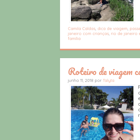
Camila Caldas
,
dica de viagem
,
passe
janeiro com crianças
,
rio de janeiro 
família
Roteiro de viagem c
junho 11, 2018 por
Talyta
r