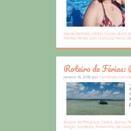
águas termais
,
caldas novas
,
dicas 
família
,
ferias com crianças
,
ferias de
Roteiro de Férias: 
janeiro 16, 2018 por
Fernanda Garrid
Árvore da Preguiça
,
Ceará
,
dunas
,
fé
Amigo
,
nordeste
,
Roteirinho de Sort