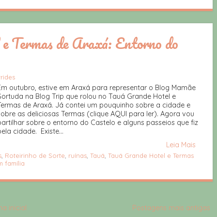
e Termas de Araxá: Entorno do
rides
Em outubro, estive em Araxá para representar o Blog Mamãe
Sortuda na Blog Trip que rolou no Tauá Grande Hotel e
Termas de Araxá. Já contei um pouquinho sobre a cidade e
sobre as deliciosas Termas (clique AQUI para ler). Agora vou
partilhar sobre o entorno do Castelo e alguns passeios que fiz
pela cidade. Existe...
Leia Mais
s
,
Roteirinho de Sorte
,
ruínas
,
Tauá
,
Tauá Grande Hotel e Termas
 família
a inicial
Postagens mais antigas