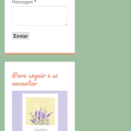
Mensagem
*
Para seguir e se
encantar