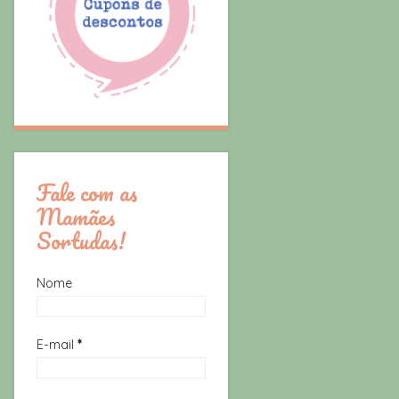
Fale com as
Mamães
Sortudas!
Nome
E-mail
*