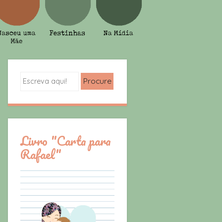
Search
Livro "Carta para
Rafael"