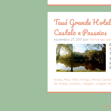
Tauá Grande Hotel 
Castelo e Passeios
novembro 27, 2017 por
Fernanda Gar
Araxá
,
Meu Filho Amigo
,
Minas Gerai
de Araxá
,
turismo
,
viagem
,
viagem em
Págin