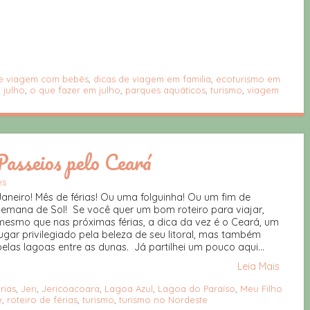
de viagem com bebês
,
dicas de viagem em familia
,
ecoturismo em
 julho
,
o que fazer em julho
,
parques aquáticos
,
turismo
,
viagem
Passeios pelo Ceará
es
Janeiro! Mês de férias! Ou uma folguinha! Ou um fim de
semana de Sol! Se você quer um bom roteiro para viajar,
mesmo que nas próximas férias, a dica da vez é o Ceará, um
lugar privilegiado pela beleza de seu litoral, mas também
pelas lagoas entre as dunas. Já partilhei um pouco aqui...
Leia Mais
rias
,
Jeri
,
Jericoacoara
,
Lagoa Azul
,
Lagoa do Paraíso
,
Meu Filho
e
,
roteiro de férias
,
turismo
,
turismo no Nordeste