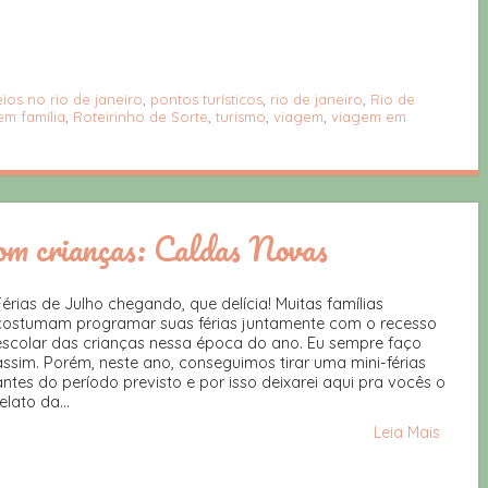
ios no rio de janeiro
,
pontos turísticos
,
rio de janeiro
,
Rio de
em família
,
Roteirinho de Sorte
,
turismo
,
viagem
,
viagem em
om crianças: Caldas Novas
Férias de Julho chegando, que delícia! Muitas famílias
costumam programar suas férias juntamente com o recesso
escolar das crianças nessa época do ano. Eu sempre faço
assim. Porém, neste ano, conseguimos tirar uma mini-férias
antes do período previsto e por isso deixarei aqui pra vocês o
elato da...
Leia Mais