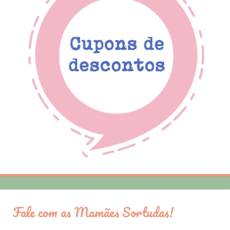
Fale com as Mamães Sortudas!