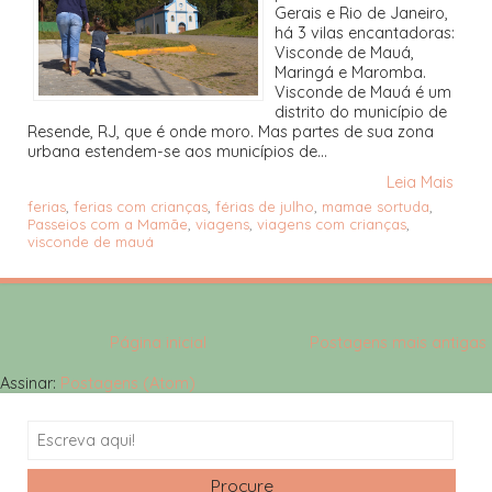
Gerais e Rio de Janeiro,
há 3 vilas encantadoras:
Visconde de Mauá,
Maringá e Maromba.
Visconde de Mauá é um
distrito do município de
Resende, RJ, que é onde moro. Mas partes de sua zona
urbana estendem-se aos municípios de...
Leia Mais
ferias
,
ferias com crianças
,
férias de julho
,
mamae sortuda
,
Passeios com a Mamãe
,
viagens
,
viagens com crianças
,
visconde de mauá
Página inicial
Postagens mais antigas
Assinar:
Postagens (Atom)
Search