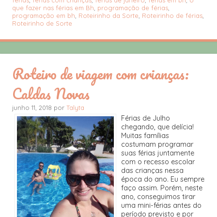
que fazer nas férias em Bh
,
programação de férias
,
programação em bh
,
Roteirinho da Sorte
,
Roteirinho de férias
,
Roteirinho de Sorte
Roteiro de viagem com crianças:
Caldas Novas
junho 11, 2018 por
Talyta
Férias de Julho
chegando, que delícia!
Muitas famílias
costumam programar
suas férias juntamente
com o recesso escolar
das crianças nessa
época do ano. Eu sempre
faço assim. Porém, neste
ano, conseguimos tirar
uma mini-férias antes do
período previsto e por