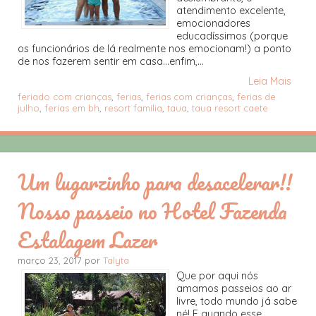
atendimento excelente,
emocionadores
educadíssimos (porque
os funcionários de lá realmente nos emocionam!) a ponto
de nos fazerem sentir em casa...enfim,...
Leia Mais
feriado com crianças
,
ferias
,
ferias com crianças
,
ferias de
julho
,
ferias em bh
,
resort família
,
taua
,
taua resort caete
Um lugarzinho para desacelerar!!
Nosso passeio no Hotel Fazenda
Estalagem Lazer
março 23, 2017 por
Talyta
Que por aqui nós
amamos passeios ao ar
livre, todo mundo já sabe
né! E quando esse