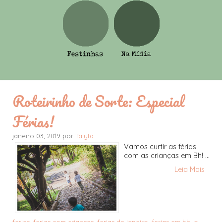
Roteirinho de Sorte: Especial
Férias!
janeiro 03, 2019 por
Talyta
Vamos curtir as férias
com as crianças em Bh! ...
Leia Mais
ferias
,
ferias com crianças
,
ferias de janeiro
,
ferias em bh
,
o