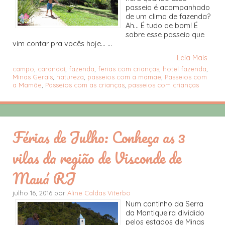
passeio é acompanhado
de um clima de fazenda?
Ah... É tudo de bom! É
sobre esse passeio que
vim contar pra vocês hoje... ...
Leia Mais
campo
,
carandaí
,
fazenda
,
ferias com crianças
,
hotel fazenda
,
Minas Gerais
,
natureza
,
passeios com a mamae
,
Passeios com
a Mamãe
,
Passeios com as crianças
,
passeios com crianças
Férias de Julho: Conheça as 3
vilas da região de Visconde de
Mauá RJ
julho 16, 2016 por
Aline Caldas Viterbo
Num cantinho da Serra
da Mantiqueira dividido
pelos estados de Minas