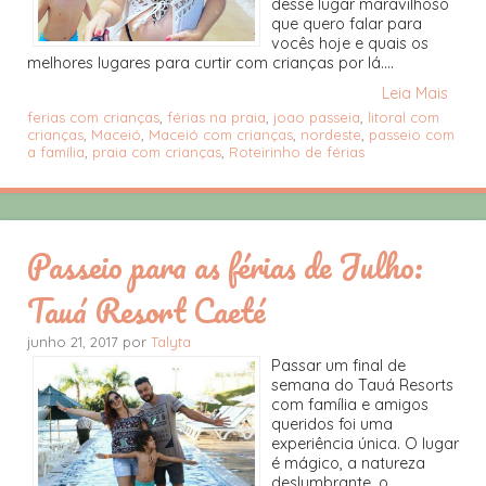
desse lugar maravilhoso
que quero falar para
vocês hoje e quais os
melhores lugares para curtir com crianças por lá....
Leia Mais
ferias com crianças
,
férias na praia
,
joao passeia
,
litoral com
crianças
,
Maceió
,
Maceió com crianças
,
nordeste
,
passeio com
a família
,
praia com crianças
,
Roteirinho de férias
Passeio para as férias de Julho:
Tauá Resort Caeté
junho 21, 2017 por
Talyta
Passar um final de
semana do Tauá Resorts
com família e amigos
queridos foi uma
experiência única. O lugar
é mágico, a natureza
deslumbrante, o