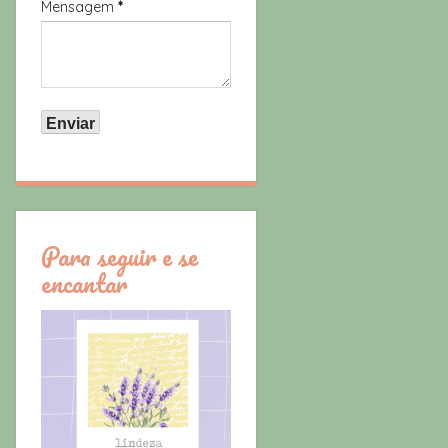
Mensagem
*
Para seguir e se
encantar