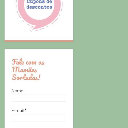
Fale com as
Mamães
Sortudas!
Nome
E-mail
*