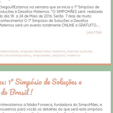
o
Chegou!!!Estamos na semana que se inicia o 1º Simpósio de
Soluções e Desafios Maternos. "O SIMPOMÃES será realizado
do dia 18 a 24 de Maio de 2016. Serão 7 dias de muito
conhecimento! O 1º Simpósio de Soluções a Desafios
Maternos será um evento totalmente ONLINE e GRATUITO....
Leia Mais
maternidade
,
empreendedorismo materno
,
mamae sortuda
,
rto montaessoriano
,
simpomaes
,
simpósio materno
: 1º Simpósio de Soluções a
do Brasil !
Entrevistamos a Nádia Fonseca, fundadora do SimpoMães, e
trouxemos para vocês os detalhes do que será este simpósio