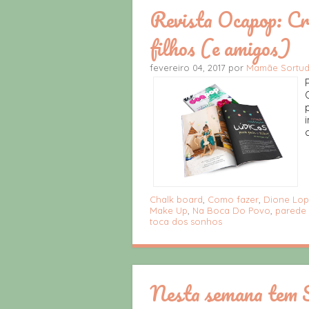
Revista Ocapop: Cri
filhos (e amigos)
fevereiro 04, 2017 por
Mamãe Sortu
Chalk board
,
Como fazer
,
Dione Lop
Make Up
,
Na Boca Do Povo
,
parede 
toca dos sonhos
Nesta semana tem