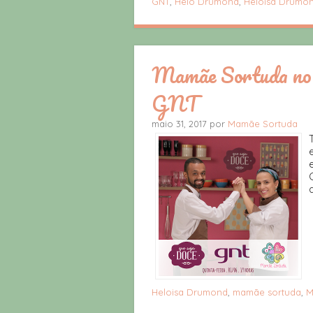
GNT
,
Helô Drumond
,
Heloisa Drumo
Mamãe Sortuda no 
GNT
maio 31, 2017 por
Mamãe Sortuda
Heloisa Drumond
,
mamãe sortuda
,
M