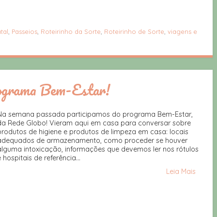
tal
,
Passeios
,
Roteirinho da Sorte
,
Roteirinho de Sorte
,
viagens e
rograma Bem-Estar!
Na semana passada participamos do programa Bem-Estar,
da Rede Globo! Vieram aqui em casa para conversar sobre
produtos de higiene e produtos de limpeza em casa: locais
adequados de armazenamento, como proceder se houver
alguma intoxicação, informações que devemos ler nos rótulos
e hospitais de referência...
Leia Mais