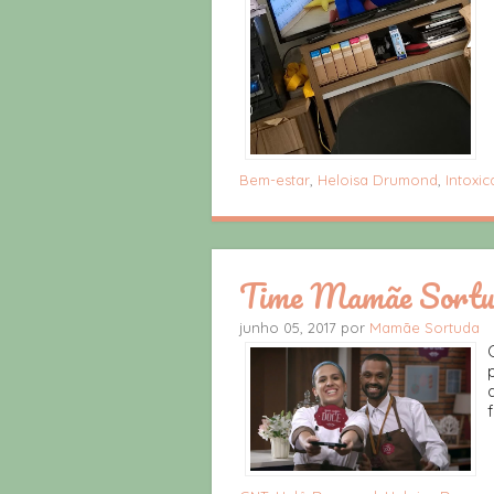
Bem-estar
,
Heloisa Drumond
,
Intoxi
Time Mamãe Sortud
junho 05, 2017 por
Mamãe Sortuda