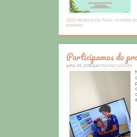
2022
,
Na Boca Do Povo
,
na mídia
,
Na
passeios
Participamos do p
julho 24, 2018 por
Mamãe Sortuda