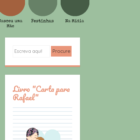
Search
Livro "Carta para
Rafael"