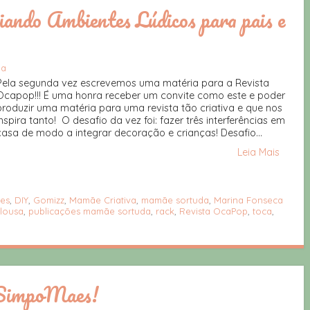
ando Ambientes Lúdicos para pais e
da
Pela segunda vez escrevemos uma matéria para a Revista
Ocapop!!! É uma honra receber um convite como este e poder
produzir uma matéria para uma revista tão criativa e que nos
inspira tanto! O desafio da vez foi: fazer três interferências em
casa de modo a integrar decoração e crianças! Desafio...
Leia Mais
es
,
DIY
,
Gomizz
,
Mamãe Criativa
,
mamãe sortuda
,
Marina Fonseca
lousa
,
publicações mamãe sortuda
,
rack
,
Revista OcaPop
,
toca
,
 SimpoMaes!