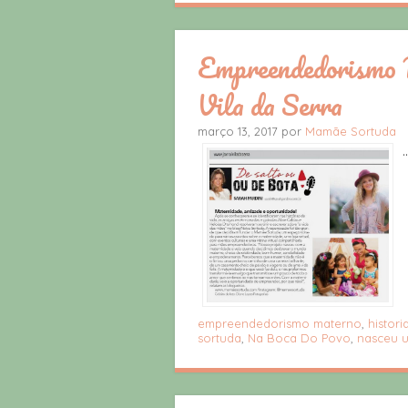
Empreendedorismo 
Vila da Serra
março 13, 2017 por
Mamãe Sortuda
..
empreendedorismo materno
,
histor
sortuda
,
Na Boca Do Povo
,
nasceu 