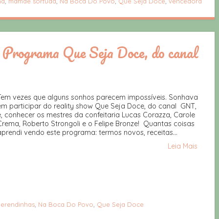
nd
,
mamãe sortuda
,
Na Boca Do Povo
,
Que Seja Doce
,
vencedora
Programa Que Seja Doce, do canal
Tem vezes que alguns sonhos parecem impossíveis. Sonhava
em participar do reality show Que Seja Doce, do canal GNT,
e, conhecer os mestres da confeitaria Lucas Corazza, Carole
Crema, Roberto Strongoli e o Felipe Bronze! Quantas coisas
aprendi vendo este programa: termos novos, receitas...
Leia Mais
erendinhas
,
Na Boca Do Povo
,
Que Seja Doce