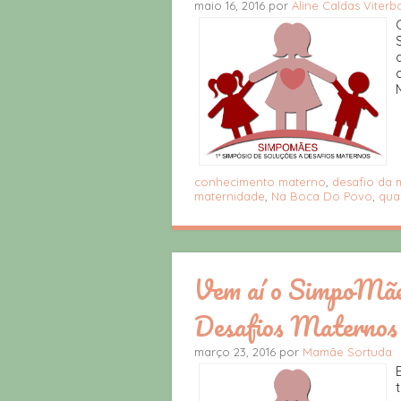
maio 16, 2016 por
Aline Caldas Viterb
conhecimento materno
,
desafio da 
maternidade
,
Na Boca Do Povo
,
qua
Vem aí o SimpoMães
Desafios Maternos 
março 23, 2016 por
Mamãe Sortuda