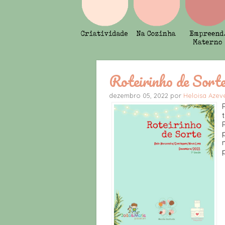
Roteirinho de Sort
dezembro 05, 2022 por
Heloisa Aze