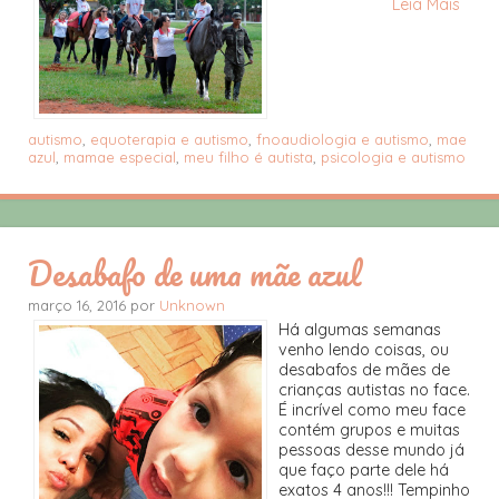
Leia Mais
autismo
,
equoterapia e autismo
,
fnoaudiologia e autismo
,
mae
azul
,
mamae especial
,
meu filho é autista
,
psicologia e autismo
Desabafo de uma mãe azul
março 16, 2016 por
Unknown
Há algumas semanas
venho lendo coisas, ou
desabafos de mães de
crianças autistas no face.
É incrível como meu face
contém grupos e muitas
pessoas desse mundo já
que faço parte dele há
exatos 4 anos!!! Tempinho