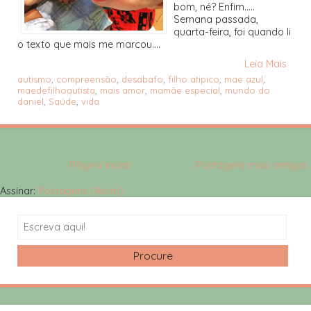
bom, né? Enfim.....
Semana passada,
quarta-feira, foi quando li
o texto que mais me marcou....
Leia Mais
autismo
,
compreensão
,
desabafo
,
filho atipico
,
mae azul
,
maedefilhoautista
,
mais amor
,
mamãe especial
,
mundo do
daniel
,
Saúde
,
vida
Página inicial
Postagens mais antigas
Assinar:
Postagens (Atom)
Search