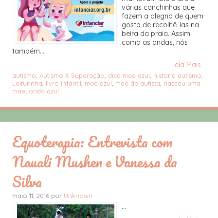
várias conchinhas que
fazem a alegria de quem
gosta de recolhê-las na
beira da praia. Assim
como as ondas, nós
também...
Leia Mais
autismo
,
Autismo X Superação
,
dica mae azul
,
historia autismo
,
Leiturinha
,
livro infantil
,
mae azul
,
mae de autista
,
nasceu uma
mae
,
onda azul
Equoterapia: Entrevista com
Nauali Mushen e Vanessa da
Silva
maio 11, 2016 por
Unknown
...