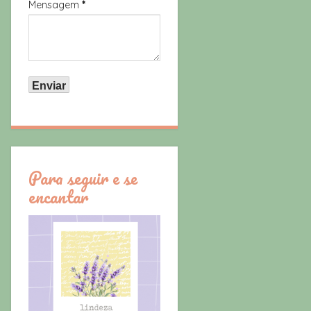
Mensagem
*
Para seguir e se
encantar