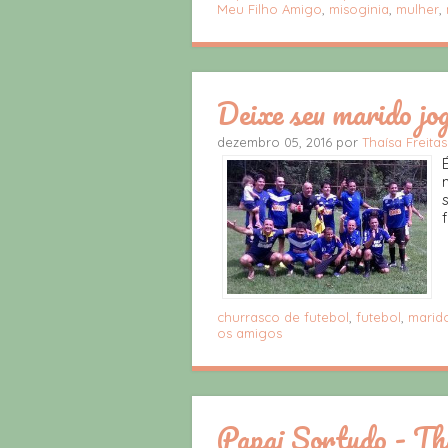
Meu Filho Amigo
,
misoginia
,
mulher
,
Deixe seu marido jo
dezembro 05, 2016 por
Thaísa Freitas
f
churrasco de futebol
,
futebol
,
marid
os amigos
Papai Sortudo - Th