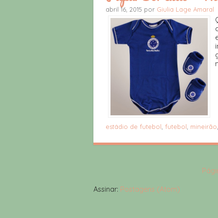
abril 16, 2015 por
Giulia Lage Amaral
estádio de futebol
,
futebol
,
mineirão
Págin
Assinar:
Postagens (Atom)