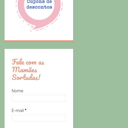
Fale com as
Mamães
Sortudas!
Nome
E-mail
*