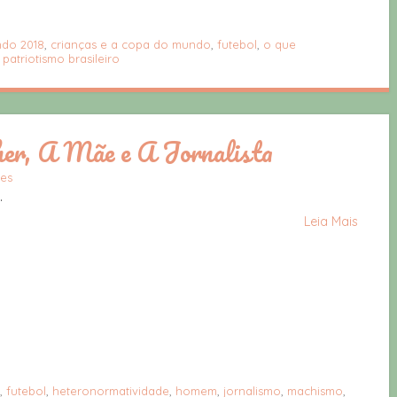
do 2018
,
crianças e a copa do mundo
,
futebol
,
o que
,
patriotismo brasileiro
er, A Mãe e A Jornalista
des
.
Leia Mais
,
futebol
,
heteronormatividade
,
homem
,
jornalismo
,
machismo
,