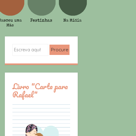
Search
Livro "Carta para
Rafael"