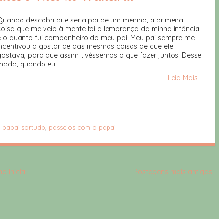
Quando descobri que seria pai de um menino, a primeira
coisa que me veio à mente foi a lembrança da minha infância
e o quanto fui companheiro do meu pai. Meu pai sempre me
incentivou a gostar de das mesmas coisas de que ele
gostava, para que assim tivéssemos o que fazer juntos. Desse
modo, quando eu...
Leia Mais
,
papai sortudo
,
passeios com o papai
a inicial
Postagens mais antigas