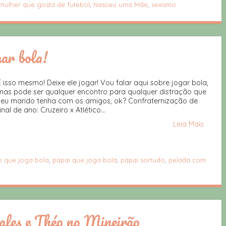
mulher que gosta de futebol
,
Nasceu uma Mãe
,
sexismo
gar bola!
É isso mesmo! Deixe ele jogar! Vou falar aqui sobre jogar bola,
mas pode ser qualquer encontro para qualquer distração que
seu marido tenha com os amigos, ok? Confraternização de
inal de ano: Cruzeiro x Atlético...
Leia Mais
o que joga bola
,
papai que joga bola
,
papai sortudo
,
pelada com
ales e Théo no Mineirão