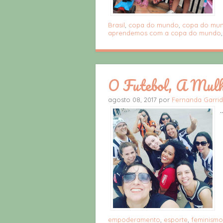
Brasil
,
copa do mundo
,
copa do mun
aprendemos com a copa do mundo
O Futebol, A Mulh
agosto 08, 2017 por
Fernanda Garri
..
empoderamento
,
esporte
,
feminismo