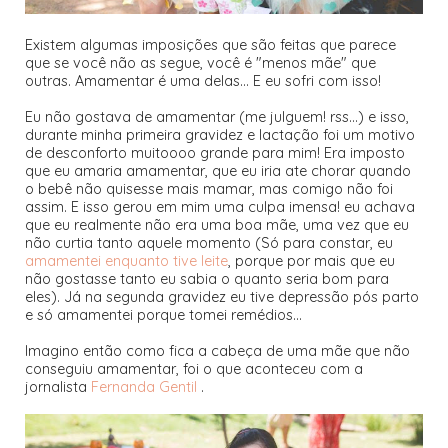
Existem algumas imposições que são feitas que parece
que se você não as segue, você é "menos mãe" que
outras. Amamentar é uma delas... E eu sofri com isso!
Eu não gostava de amamentar (me julguem! rss...) e isso,
durante minha primeira gravidez e lactação foi um motivo
de desconforto muitoooo grande para mim! Era imposto
que eu amaria amamentar, que eu iria ate chorar quando
o bebê não quisesse mais mamar, mas comigo não foi
assim. E isso gerou em mim uma culpa imensa! eu achava
que eu realmente não era uma boa mãe, uma vez que eu
não curtia tanto aquele momento (Só para constar, eu
amamentei enquanto tive leite
, porque por mais que eu
não gostasse tanto eu sabia o quanto seria bom para
eles). Já na segunda gravidez eu tive depressão pós parto
e só amamentei porque tomei remédios...
Imagino então como fica a cabeça de uma mãe que não
conseguiu amamentar, foi o que aconteceu com a
jornalista
Fernanda Gentil
.