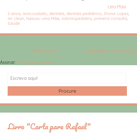
Leia Mais
2 anos
,
autocuidado
,
dentista
,
dentista pediátrico
,
Dione Lopes
,
mr clean
,
Nasceu uma Mãe
,
odontopediatra
,
primeira consulta
,
Saúde
Página inicial
Postagens mais antigas
Assinar:
Postagens (Atom)
Search
Livro "Carta para Rafael"