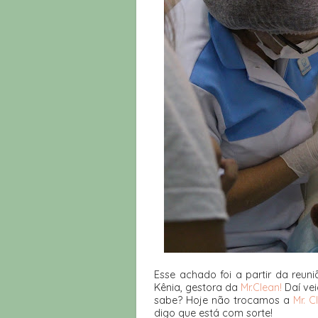
Esse achado foi a partir da reu
Kênia, gestora da
Mr.Clean!
Daí vei
sabe? Hoje não trocamos a
Mr. C
digo que está com sorte!