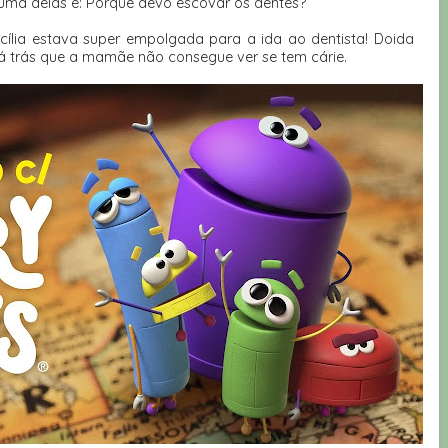
 uma delas é: Porque devo escovar os dentes?
Cecília estava super empolgada para a ida ao dentista! Doida
lá trás que a mamãe não consegue ver se tem cárie.