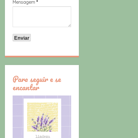
Mensagem
*
Para seguir e se
encantar