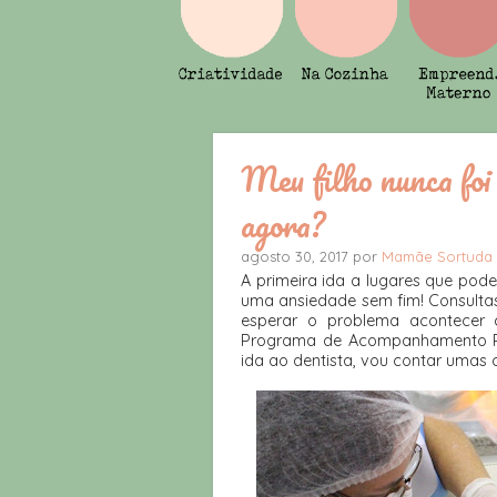
Meu filho nunca foi 
agora?
agosto 30, 2017 por
Mamãe Sortuda
A primeira ida a lugares que po
uma ansiedade sem fim! Consultas
esperar o problema acontecer 
Programa de Acompanhamento Pre
ida ao dentista, vou contar umas c