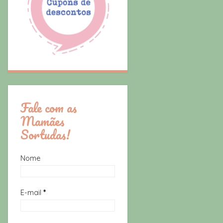
Fale com as
Mamães
Sortudas!
Nome
E-mail
*