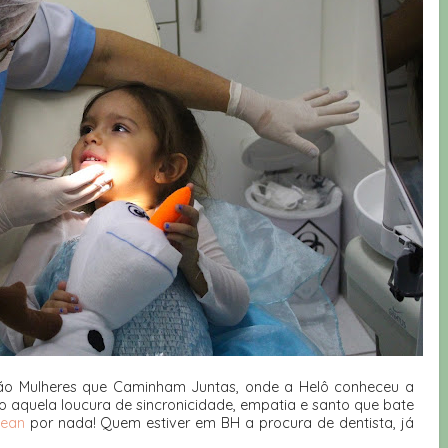
nião Mulheres que Caminham Juntas, onde a Helô conheceu a
o aquela loucura de sincronicidade, empatia e santo que bate
lean
por nada! Quem estiver em BH a procura de dentista, já