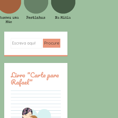
Search
Livro "Carta para
Rafael"