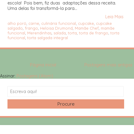
escola! Pois bem, fiz duas adaptações dessa receita.
Uma delas foi transformá-la para...
Leia Mais
alho poró
,
carne
,
culinária funcional
,
cupcake
,
cupcake
salgado
,
frango
,
Heloisa Drumond
,
Mamãe Chef
,
mamãe
funcional
,
Merendinhas
,
salada
,
torta
,
torta de frango
,
torta
funcional
,
torta salgada integral
Página inicial
Postagens mais antigas
Assinar:
Postagens (Atom)
Search