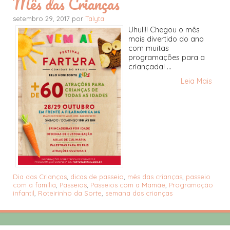
Mês das Crianças
setembro 29, 2017 por
Talyta
Uhull!! Chegou o mês
mais divertido do ano
com muitas
programações para a
criançada! ...
Leia Mais
Dia das Crianças
,
dicas de passeio
,
mês das crianças
,
passeio
com a família
,
Passeios
,
Passeios com a Mamãe
,
Programação
infantil
,
Roteirinho da Sorte
,
semana das crianças