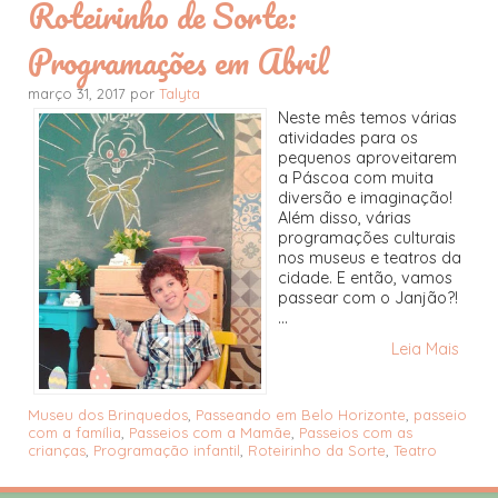
Roteirinho de Sorte:
Programações em Abril
março 31, 2017 por
Talyta
Neste mês temos várias
atividades para os
pequenos aproveitarem
a Páscoa com muita
diversão e imaginação!
Além disso, várias
programações culturais
nos museus e teatros da
cidade. E então, vamos
passear com o Janjão?!
...
Leia Mais
Museu dos Brinquedos
,
Passeando em Belo Horizonte
,
passeio
com a família
,
Passeios com a Mamãe
,
Passeios com as
crianças
,
Programação infantil
,
Roteirinho da Sorte
,
Teatro