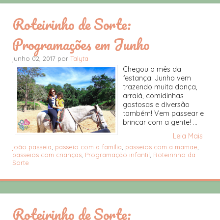
Roteirinho de Sorte:
Programações em Junho
junho 02, 2017 por
Talyta
Chegou o mês da
festança! Junho vem
trazendo muita dança,
arraiá, comidinhas
gostosas e diversão
também! Vem passear e
brincar com a gente! ...
Leia Mais
joão passeia
,
passeio com a família
,
passeios com a mamae
,
passeios com crianças
,
Programação infantil
,
Roteirinho da
Sorte
Roteirinho de Sorte: