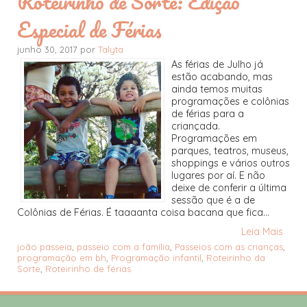
Roteirinho de Sorte: Edição
Especial de Férias
junho 30, 2017 por
Talyta
As férias de Julho já
estão acabando, mas
ainda temos muitas
programações e colônias
de férias para a
criançada.
Programações em
parques, teatros, museus,
shoppings e vários outros
lugares por aí. E não
deixe de conferir a última
sessão que é a de
Colônias de Férias. É taaaanta coisa bacana que fica...
Leia Mais
joão passeia
,
passeio com a família
,
Passeios com as crianças
,
programação em bh
,
Programação infantil
,
Roteirinho da
Sorte
,
Roteirinho de férias