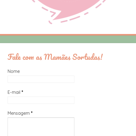
Fale com as Mamães Sortudas!
Nome
E-mail
*
Mensagem
*