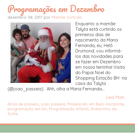
Programações em Dezembro
dezembro 08, 2017 por
Mamãe Sortuda
Enquanto a mamãe
Talyta está curtindo os
primeiros dias de
nascimento da Maria
Fernanda, eu, Helô
Drumond, vou informá-
los das novidades para
se fazer em Dezembro
em nossa terrinha! Visita
do Papai Noel do
Shopping Estação BH na
casa da Talyta
(@joao_passeia). Ahh, olha a Maria Fernanda...
Leia Mais
dicas de passeio
,
joao passeia
,
Passeando em Belo Horizonte
,
programação em bh
,
Programação infantil
,
Roteirinho da
Sorte