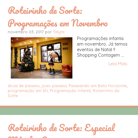
Roteirinho de Sorte:
Programações em Novembro
novembro 03, 2017 por
Talyta
Programações infantis
em novembro. Já temos
eventos de Natal !!
Shopping Contagem ...
Leia Mais
dicas de passeio
,
joao passeia
,
Passeando em Belo Horizonte
,
programação em bh
,
Programação infantil
,
Roteirinho da
Sorte
Roteirinho de Sorte: Especial