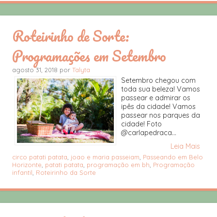
Roteirinho de Sorte:
Programações em Setembro
agosto 31, 2018 por
Talyta
Setembro chegou com
toda sua beleza! Vamos
passear e admirar os
ipês da cidade! Vamos
passear nos parques da
cidade! Foto
@carlapedraca...
Leia Mais
circo patati patata
,
joao e maria passeiam
,
Passeando em Belo
Horizonte
,
patati patata
,
programação em bh
,
Programação
infantil
,
Roteirinho da Sorte