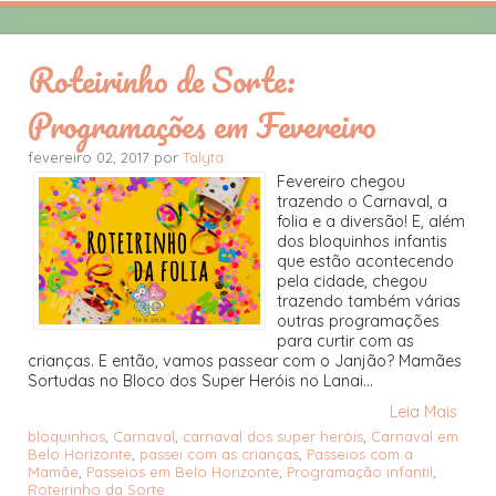
Roteirinho de Sorte:
Programações em Fevereiro
fevereiro 02, 2017 por
Talyta
Fevereiro chegou
trazendo o Carnaval, a
folia e a diversão! E, além
dos bloquinhos infantis
que estão acontecendo
pela cidade, chegou
trazendo também várias
outras programações
para curtir com as
crianças. E então, vamos passear com o Janjão? Mamães
Sortudas no Bloco dos Super Heróis no Lanai...
Leia Mais
bloquinhos
,
Carnaval
,
carnaval dos super heróis
,
Carnaval em
Belo Horizonte
,
passei com as crianças
,
Passeios com a
Mamãe
,
Passeios em Belo Horizonte
,
Programação infantil
,
Roteirinho da Sorte