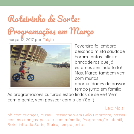
Roteirinho de Sorte:
Programações em Março
março 12, 2017 por
Talyta
Fevereiro foi embora
deixando muita saudade!!
Foram tantas folias e
brincadeiras que já
estamos sentindo falta!
Mas, Março também vem
com muitas
oportunidades de passar
tempo junto em família.
As programações culturais estão lindas de se ver! Vem
com a gente, vem passear com o Janjão :) ...
Leia Mais
bh com crianças
,
museu
,
Passeando em Belo Horizonte
,
passei
com as crianças
,
passeio com a família
,
Programação infantil
,
Roteirinho da Sorte
,
Teatro
,
tempo junto