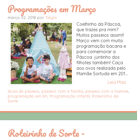
Programações em Março
março 02, 2018 por
Talyta
Coelhinho da Páscoa,
que trazes pra mim?
Muitos passeios assim!!
Março vem com muita
programação bacana e
para comemorar a
Páscoa juntinho dos
filhotes também! Caça
aos ovos realizada pelo
Mamãe Sortuda em 201...
Leia Mais
dicas de passeio
,
passeio com a família
,
passeio com a mamae
,
programação em bh
,
Programação infantil
,
Roteirinho da
Sorte
Roteirinho de Sorte -