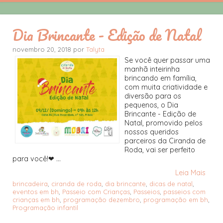
Dia Brincante - Edição de Natal
novembro 20, 2018 por
Talyta
Se você quer passar uma
manhã inteirinha
brincando em família,
com muita criatividade e
diversão para os
pequenos, o Dia
Brincante - Edição de
Natal, promovido pelos
nossos queridos
parceiros da Ciranda de
Roda, vai ser perfeito
para você!❤ ...
Leia Mais
brincadeira
,
ciranda de roda
,
dia brincante
,
dicas de natal
,
eventos em bh
,
Passeio com Crianças
,
Passeios
,
passeios com
crianças em bh
,
programação dezembro
,
programação em bh
,
Programação infantil