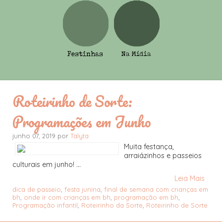
Roteirinho de Sorte:
Programações em Junho
junho 07, 2019 por
Talyta
Muita festança,
arraiázinhos e passeios
culturais em junho! ...
Leia Mais
dica de passeio
,
festa junina
,
final de semana com crianças em
bh
,
onde ir com crianças em bh
,
programação em bh
,
Programação infantil
,
Roteirinho da Sorte
,
Roteirinho de Sorte