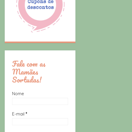
Fale com as
Mamães
Sortudas!
Nome
E-mail
*