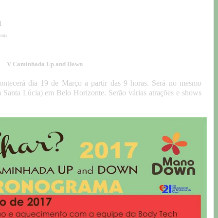
a
rais
V Caminhada Up and Down
ecerá dia 19 de Março a partir das 9 horas. Será no mesmo
m Santa Lúcia) em Belo Horizonte. Serão várias atrações e shows