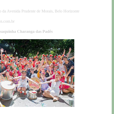
o da Avenida Prudente de Morais, Belo Horizonte
wn.com.br
saquinha Charanga das Padês