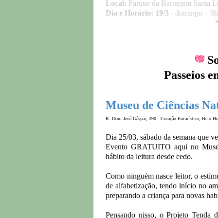
Local:
Parque da Barragem Santa L
Dia e Horário:
19/3
- domingo – 9h
So
Passeios e
Museu de Ciências Na
R. Dom José Gáspar, 290 - Coração Eucarístico, Belo Ho
Dia 25/03, sábado da semana que
Evento GRATUITO aqui no Museu, c
hábito da leitura desde cedo.
Como ninguém nasce leitor, o estímu
de alfabetização, tendo início no a
preparando a criança para novas habi
Pensando nisso, o Projeto Tenda d