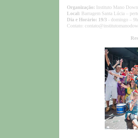
Organização:
Instituto Mano Down
Local:
Barragem Santa Lúcia – pert
Dia e Horário:
19/3
- domingo – 9h
Contato: contato@institutomanodo
Res