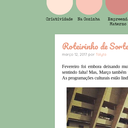
Roteirinho de Sort
março 12, 2017 por
Talyta
Fevereiro foi embora deixando muit
sentindo falta! Mas, Março também 
As programações culturais estão lin