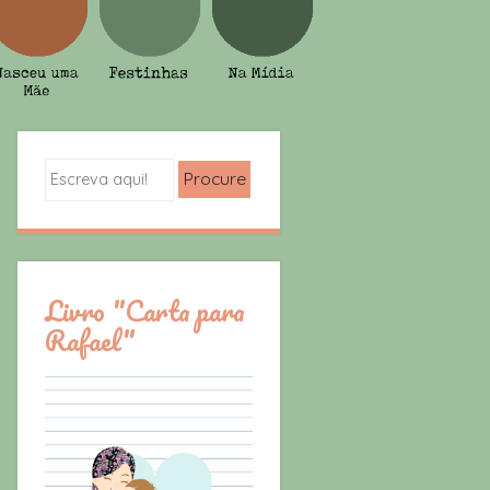
Search
Livro "Carta para
Rafael"