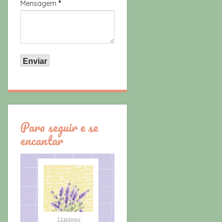
Mensagem
*
Para seguir e se
encantar