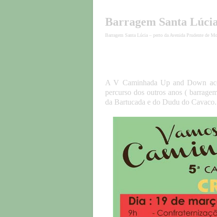
Barragem Santa Lúci
Barragem Santa Lúcia – perto da Avenida Prudente de Mo
A V Caminhada Up and Down acont
percurso dos outros anos ( barrage
da Bartucada e do Dudu do Cavaco.