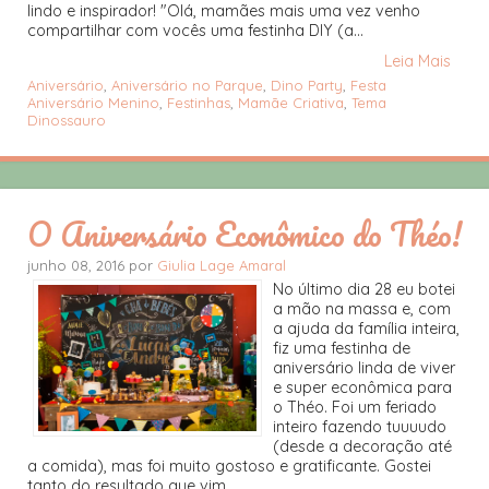
lindo e inspirador! "Olá, mamães mais uma vez venho
compartilhar com vocês uma festinha DIY (a...
Leia Mais
Aniversário
,
Aniversário no Parque
,
Dino Party
,
Festa
Aniversário Menino
,
Festinhas
,
Mamãe Criativa
,
Tema
Dinossauro
O Aniversário Econômico do Théo!
junho 08, 2016 por
Giulia Lage Amaral
No último dia 28 eu botei
a mão na massa e, com
a ajuda da família inteira,
fiz uma festinha de
aniversário linda de viver
e super econômica para
o Théo. Foi um feriado
inteiro fazendo tuuuudo
(desde a decoração até
a comida), mas foi muito gostoso e gratificante. Gostei
tanto do resultado que vim...