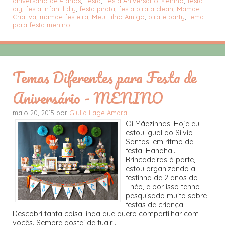
aniversário de 4 anos
,
Festa
,
Festa Aniversário Menino
,
festa
diy
,
festa infantil diy
,
festa pirata
,
festa pirata clean
,
Mamãe
Criativa
,
mamãe festeira
,
Meu Filho Amigo
,
pirate party
,
tema
para festa menino
Temas Diferentes para Festa de
Aniversário - MENINO
maio 20, 2015 por
Giulia Lage Amaral
Oi Mãezinhas! Hoje eu
estou igual ao Silvio
Santos: em ritmo de
festa! Hahaha...
Brincadeiras à parte,
estou organizando a
festinha de 2 anos do
Théo, e por isso tenho
pesquisado muito sobre
festas de criança.
Descobri tanta coisa linda que quero compartilhar com
vocês. Sempre gostei de fugir...