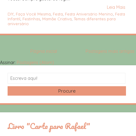
Leia Mais
DIY
,
Faça Você Mesma
,
Festa
,
Festa Aniversário Menino
,
Festa
Infantil
,
Festinhas
,
Mamãe Criativa
,
Temas diferentes para
aniversário
Página inicial
Postagens mais antigas
Assinar:
Postagens (Atom)
Search
Livro "Carta para Rafael"