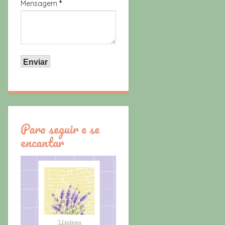
Mensagem
*
Para seguir e se
encantar