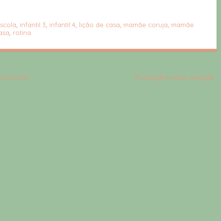
scola
,
infantil 3
,
infantil 4
,
lição de casa
,
mamãe coruja
,
mamãe
asa
,
rotina
a inicial
Postagens mais antigas