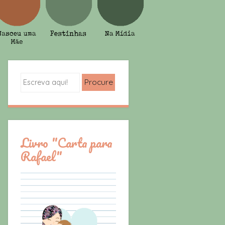
Search
Livro "Carta para
Rafael"