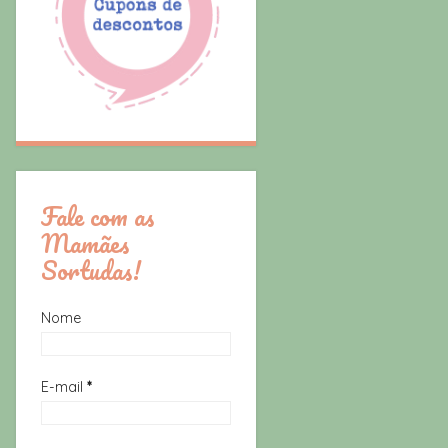
Fale com as
Mamães
Sortudas!
Nome
E-mail
*