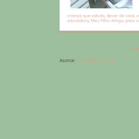
criança que estuda
,
dever de casa
,
e
educadora
,
Meu Filho Amigo
,
para c
Págin
Assinar:
Postagens (Atom)