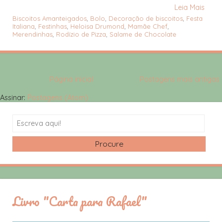
Leia Mais
Biscoitos Amanteigados
,
Bolo
,
Decoração de biscoitos
,
Festa
Italiana
,
Festinhas
,
Heloisa Drumond
,
Mamãe Chef
,
Merendinhas
,
Rodízio de Pizza
,
Salame de Chocolate
Página inicial
Postagens mais antigas
Assinar:
Postagens (Atom)
Search
Livro "Carta para Rafael"