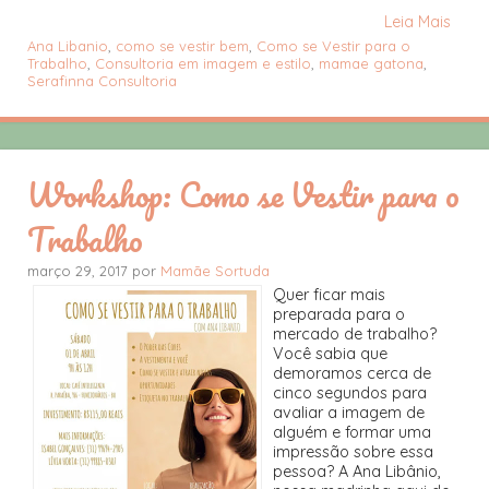
Leia Mais
Ana Libanio
,
como se vestir bem
,
Como se Vestir para o
Trabalho
,
Consultoria em imagem e estilo
,
mamae gatona
,
Serafinna Consultoria
Workshop: Como se Vestir para o
Trabalho
março 29, 2017 por
Mamãe Sortuda
Quer ficar mais
preparada para o
mercado de trabalho?
Você sabia que
demoramos cerca de
cinco segundos para
avaliar a imagem de
alguém e formar uma
impressão sobre essa
pessoa? A Ana Libânio,