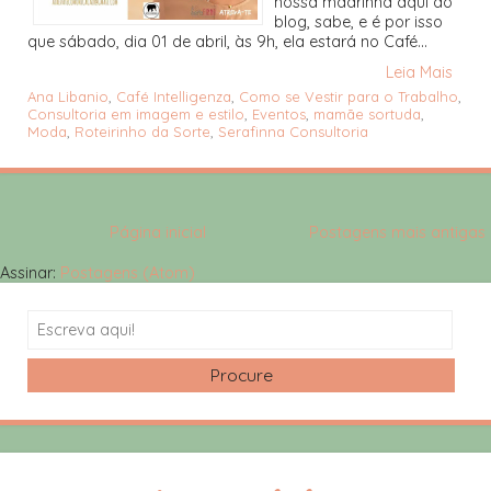
nossa madrinha aqui do
blog, sabe, e é por isso
que sábado, dia 01 de abril, às 9h, ela estará no Café...
Leia Mais
Ana Libanio
,
Café Intelligenza
,
Como se Vestir para o Trabalho
,
Consultoria em imagem e estilo
,
Eventos
,
mamãe sortuda
,
Moda
,
Roteirinho da Sorte
,
Serafinna Consultoria
Página inicial
Postagens mais antigas
Assinar:
Postagens (Atom)
Search