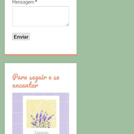
Mensagem
*
Para seguir e se
encantar