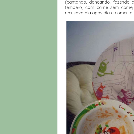
(cantando, dançando, fazendo a
tempero, com carne sem carne, 
recusava dia após dia a comer, e 