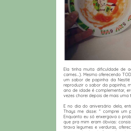
Ela tinha muita dificuldade de a
carnes...). Mesmo oferecendo TO
um sabor de papinha da Nestlé
reproduzir o sabor da papinha, 
ano de idade é complementar, era
vezes chorei depois de mais uma 
E no dia do aniversário dela, ent
Thays me disse: “ comprei um pr
Enquanto eu só enxergava o prob
que pra mim eram óbvias: consis
tirava legumes e verduras, ofere