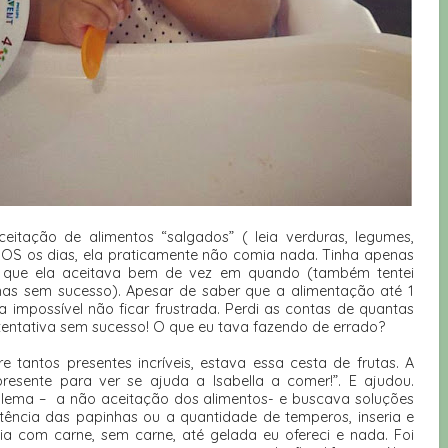
ceitação de alimentos “salgados” ( leia verduras, legumes,
DOS os dias, ela praticamente não comia nada. Tinha apenas
 que ela aceitava bem de vez em quando (também tentei
mas sem sucesso). Apesar de saber que a alimentação até 1
 impossível não ficar frustrada. Perdi as contas de quantas
tentativa sem sucesso! O que eu tava fazendo de errado?
re tantos presentes incríveis, estava essa cesta de frutas. A
esente para ver se ajuda a Isabella a comer!”. E ajudou.
lema – a não aceitação dos alimentos- e buscava soluções
tência das papinhas ou a quantidade de temperos, inseria e
cia com carne, sem carne, até gelada eu ofereci e nada. Foi