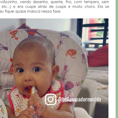
viãozinho, vendo desenho, quente, frio, com tempero, sem
etc...) e era cuspe atrás de cuspe e muito choro. Ela se
eu fiquei quase maluca nessa fase.