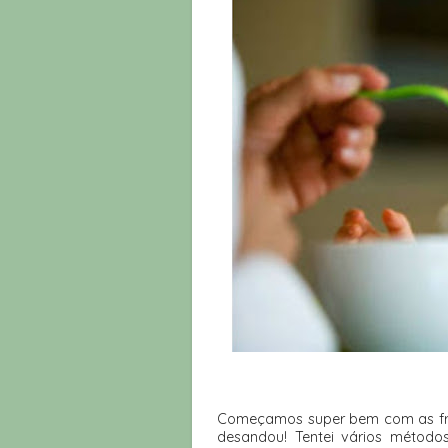
Começamos super bem com as fru
desandou! Tentei vários métodos 