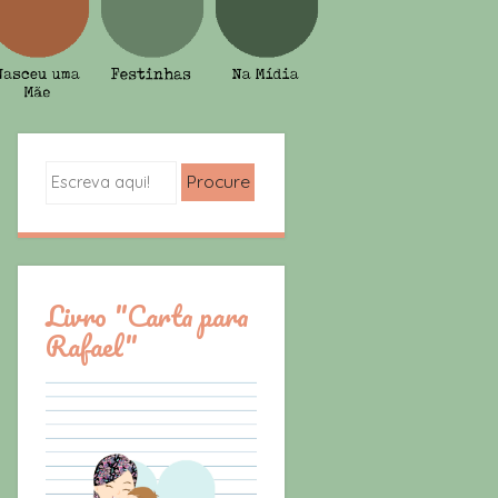
Search
Livro "Carta para
Rafael"