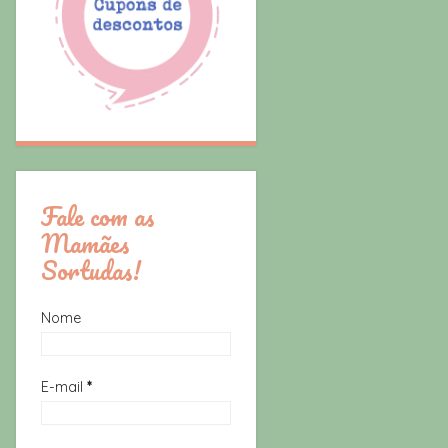
Fale com as
Mamães
Sortudas!
Nome
E-mail
*