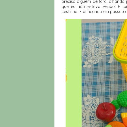
preciso alguém de fora, olhando 
que eu não estava vendo. E fo
cestinha. E brincando ela passou 