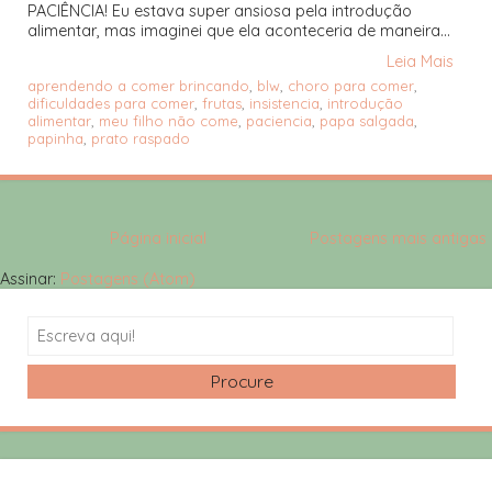
PACIÊNCIA! Eu estava super ansiosa pela introdução
alimentar, mas imaginei que ela aconteceria de maneira...
Leia Mais
aprendendo a comer brincando
,
blw
,
choro para comer
,
dificuldades para comer
,
frutas
,
insistencia
,
introdução
alimentar
,
meu filho não come
,
paciencia
,
papa salgada
,
papinha
,
prato raspado
Página inicial
Postagens mais antigas
Assinar:
Postagens (Atom)
Search