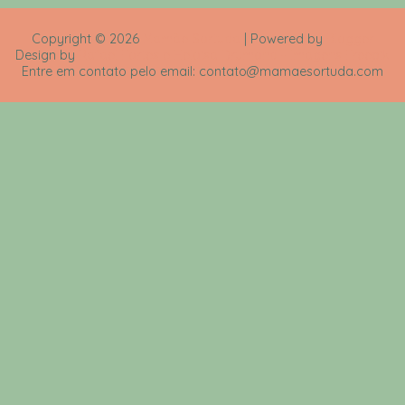
Copyright ©
2026
Mamãe Sortuda
| Powered by
Blogger
Design by
Rafael Fortes e Heloisa Drumond - Imagens Freepik
Entre em contato pelo email: contato@mamaesortuda.com