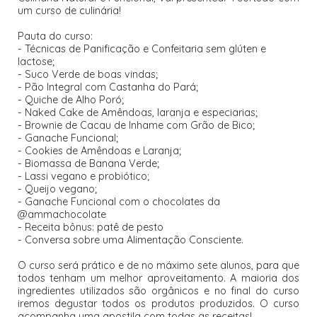
um curso de culinária!
Pauta do curso:
- Técnicas de Panificação e Confeitaria sem glúten e
lactose;
- Suco Verde de boas vindas;
- Pão Integral com Castanha do Pará;
- Quiche de Alho Poró;
- Naked Cake de Amêndoas, laranja e especiarias;
- Brownie de Cacau de Inhame com Grão de Bico;
- Ganache Funcional;
- Cookies de Amêndoas e Laranja;
- Biomassa de Banana Verde;
- Lassi vegano e probiótico;
- Queijo vegano;
- Ganache Funcional com o chocolates da
@ammachocolate
- Receita bônus: patê de pesto
- Conversa sobre uma Alimentação Consciente.
O curso será prático e de no máximo sete alunos, para que
todos tenham um melhor aproveitamento. A maioria dos
ingredientes utilizados são orgânicos e no final do curso
iremos degustar todos os produtos produzidos. O curso
acompanha uma apostila com todas as receitas!