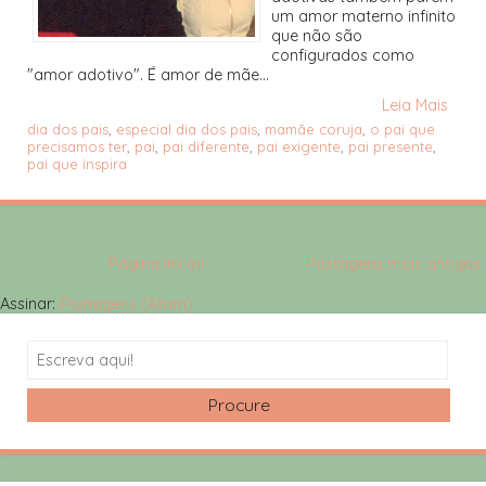
um amor materno infinito
que não são
configurados como
"amor adotivo". É amor de mãe...
Leia Mais
dia dos pais
,
especial dia dos pais
,
mamãe coruja
,
o pai que
precisamos ter
,
pai
,
pai diferente
,
pai exigente
,
pai presente
,
pai que inspira
Página inicial
Postagens mais antigas
Assinar:
Postagens (Atom)
Search