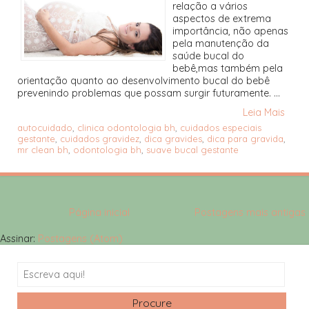
relação a vários
aspectos de extrema
importância, não apenas
pela manutenção da
saúde bucal do
bebê,mas também pela
orientação quanto ao desenvolvimento bucal do bebê
prevenindo problemas que possam surgir futuramente. ...
Leia Mais
autocuidado
,
clinica odontologia bh
,
cuidados especiais
gestante
,
cuidados gravidez
,
dica gravides
,
dica para gravida
,
mr clean bh
,
odontologia bh
,
suave bucal gestante
Página inicial
Postagens mais antigas
Assinar:
Postagens (Atom)
Search