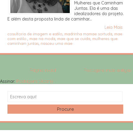
Mulheres que Caminham
Juntas. Ela é uma das
idealizadores do projeto.
E além desta proposta linda de caminhar...
Leia Mais
cosultoria de imagem e estilo
,
madrinha mamae sortuda
,
mae
com estilo.
,
mae na moda
,
mae que se cuida
,
mulheres que
caminham juntas
,
nasceu uma mae
Página inicial
Postagens mais antigas
Assinar:
Postagens (Atom)
Search