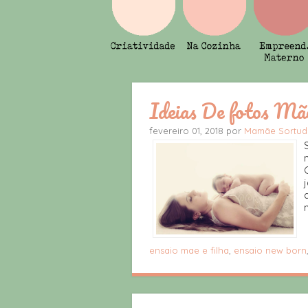
Ideias De fotos Mã
fevereiro 01, 2018 por
Mamãe Sortud
ensaio mae e filha
,
ensaio new born