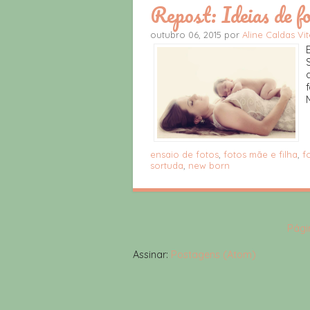
Repost: Ideias de fo
outubro 06, 2015 por
Aline Caldas Vi
ensaio de fotos
,
fotos mãe e filha
,
f
sortuda
,
new born
Págin
Assinar:
Postagens (Atom)