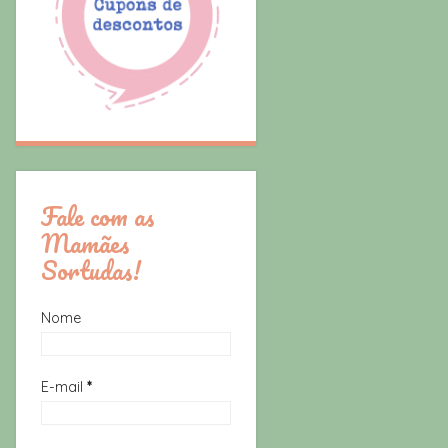
Fale com as
Mamães
Sortudas!
Nome
E-mail
*