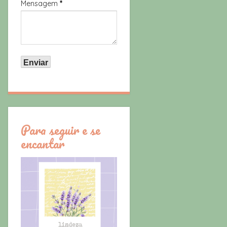
Mensagem
*
Para seguir e se
encantar