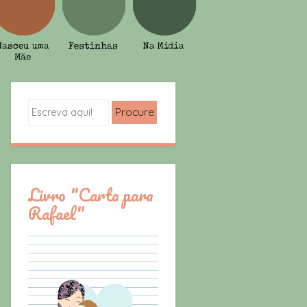
Search
Livro "Carta para
Rafael"