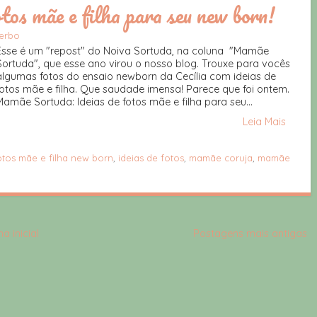
tos mãe e filha para seu new born!
terbo
Esse é um "repost" do Noiva Sortuda, na coluna "Mamãe
Sortuda", que esse ano virou o nosso blog. Trouxe para vocês
algumas fotos do ensaio newborn da Cecília com ideias de
fotos mãe e filha. Que saudade imensa! Parece que foi ontem.
Mamãe Sortuda: Ideias de fotos mãe e filha para seu...
Leia Mais
otos mãe e filha new born
,
ideias de fotos
,
mamãe coruja
,
mamãe
a inicial
Postagens mais antigas