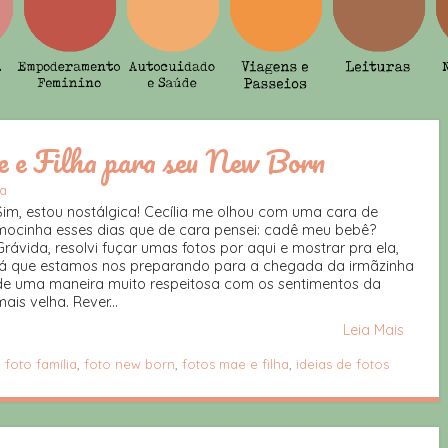
e e Filha para seu New Born
a
Sim, estou nostálgica! Cecília me olhou com uma cara de
mocinha esses dias que de cara pensei: cadê meu bebê?
Grávida, resolvi fuçar umas fotos por aqui e mostrar pra ela,
já que estamos nos preparando para a chegada da irmãzinha
de uma maneira muito respeitosa com os sentimentos da
mais velha. Rever...
Leia Mais
,
foto família
,
foto new born
,
fotos mae e filha
,
ideias de fotos