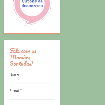
Fale com as
Mamães
Sortudas!
Nome
E-mail
*