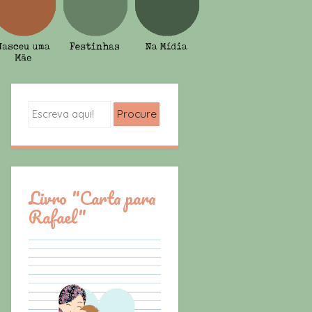
Search
Livro "Carta para
Rafael"