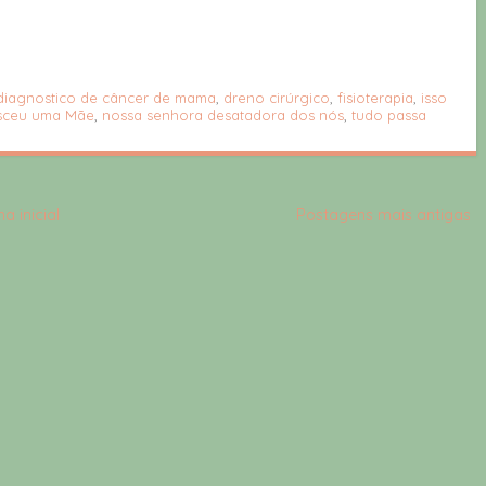
diagnostico de câncer de mama
,
dreno cirúrgico
,
fisioterapia
,
isso
sceu uma Mãe
,
nossa senhora desatadora dos nós
,
tudo passa
a inicial
Postagens mais antigas