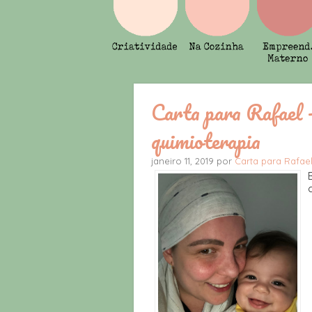
Carta para Rafael - 
quimioterapia
janeiro 11, 2019 por
Carta para Rafae