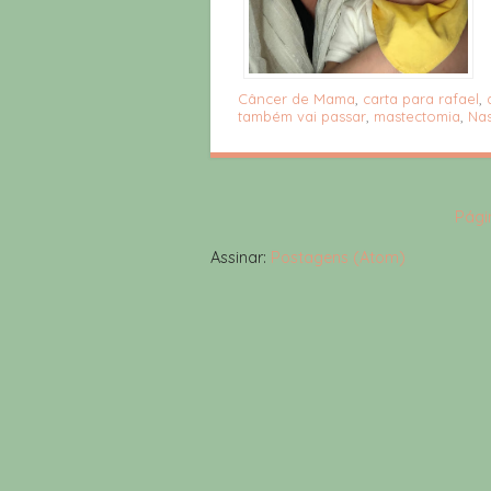
Câncer de Mama
,
carta para rafael
,
também vai passar
,
mastectomia
,
Na
Págin
Assinar:
Postagens (Atom)