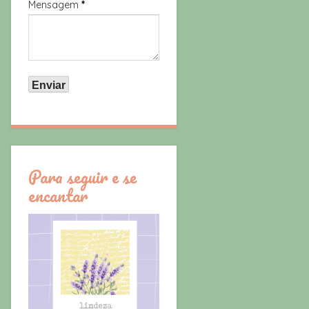
Mensagem
*
Para seguir e se
encantar