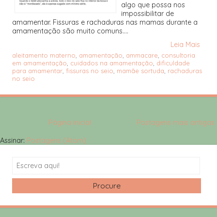
algo que possa nos
impossibilitar de
amamentar. Fissuras e rachaduras nas mamas durante a
amamentação são muito comuns....
Leia Mais
aleitamento materno
,
amamentação
,
ammacare
,
consultoria
em amamentação
,
cuidados na amamentação
,
dificuldade
para amamentar
,
fissuras no seio
,
mamãe sortuda
,
rachaduras
no seio
Página inicial
Postagens mais antigas
Assinar:
Postagens (Atom)
Search