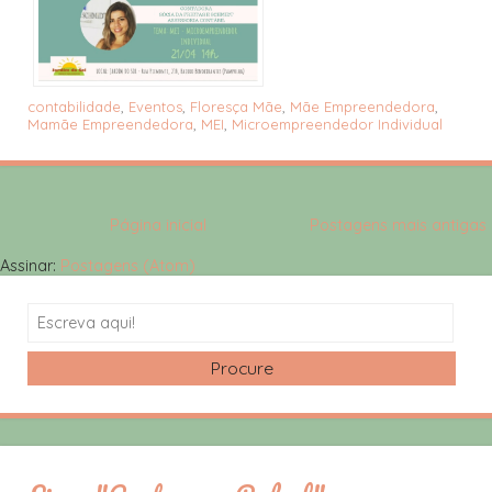
contabilidade
,
Eventos
,
Floresça Mãe
,
Mãe Empreendedora
,
Mamãe Empreendedora
,
MEI
,
Microempreendedor Individual
Página inicial
Postagens mais antigas
Assinar:
Postagens (Atom)
Search