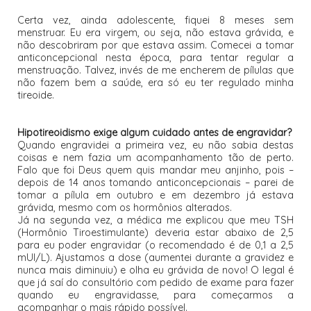
Certa vez, ainda adolescente, fiquei 8 meses sem
menstruar. Eu era virgem, ou seja, não estava grávida, e
não descobriram por que estava assim. Comecei a tomar
anticoncepcional nesta época, para tentar regular a
menstruação. Talvez, invés de me encherem de pílulas que
não fazem bem a saúde, era só eu ter regulado minha
tireoide.
Hipotireoidismo exige algum cuidado antes de engravidar?
Quando engravidei a primeira vez, eu não sabia destas
coisas e nem fazia um acompanhamento tão de perto.
Falo que foi Deus quem quis mandar meu anjinho, pois –
depois de 14 anos tomando anticoncepcionais – parei de
tomar a pílula em outubro e em dezembro já estava
grávida, mesmo com os hormônios alterados.
Já na segunda vez, a médica me explicou que meu TSH
(Hormônio Tiroestimulante) deveria estar abaixo de 2,5
para eu poder engravidar (o recomendado é de 0,1 a 2,5
mUI/L). Ajustamos a dose (aumentei durante a gravidez e
nunca mais diminuiu) e olha eu grávida de novo! O legal é
que já saí do consultório com pedido de exame para fazer
quando eu engravidasse, para começarmos a
acompanhar o mais rápido possível.