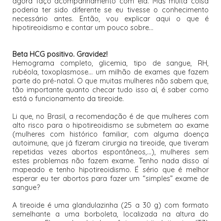
agora faço acompanhamento com ela. Mas muita coisa
poderia ter sido diferente se eu tivesse o conhecimento
necessário antes. Então, vou explicar aqui o que é
hipotireoidismo e contar um pouco sobre...
Beta HCG positivo. Gravidez!
Hemograma completo, glicemia, tipo de sangue, RH,
rubéola, toxoplasmose... um milhão de exames que fazem
parte do pré-natal. O que muitas mulheres não sabem que,
tão importante quanto checar tudo isso aí, é saber como
está o funcionamento da tireoide.
Li que, no Brasil, a recomendação é de que mulheres com
alto risco para o hipotireoidismo se submetem ao exame
(mulheres com histórico familiar, com alguma doença
autoimune, que já fizeram cirurgia na tireoide, que tiveram
repetidas vezes abortos espontâneos,...), mulheres sem
estes problemas não fazem exame. Tenho nada disso aí
mapeado e tenho hipotireoidismo. É sério que é melhor
esperar eu ter abortos para fazer um “simples” exame de
sangue?
A tireoide é uma glandulazinha (25 a 30 g) com formato
semelhante a uma borboleta, localizada na altura do