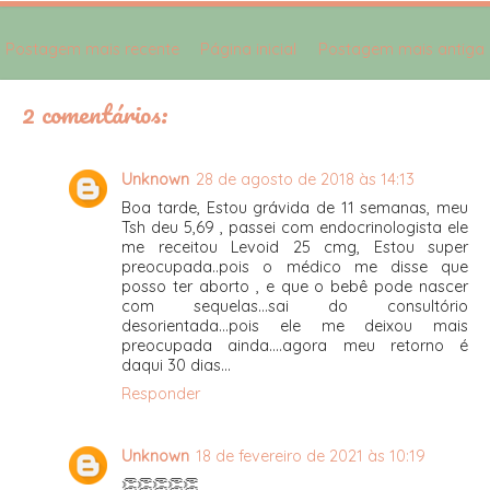
Postagem mais recente
Página inicial
Postagem mais antiga
2 comentários:
Unknown
28 de agosto de 2018 às 14:13
Boa tarde, Estou grávida de 11 semanas, meu
Tsh deu 5,69 , passei com endocrinologista ele
me receitou Levoid 25 cmg, Estou super
preocupada..pois o médico me disse que
posso ter aborto , e que o bebê pode nascer
com sequelas...sai do consultório
desorientada...pois ele me deixou mais
preocupada ainda....agora meu retorno é
daqui 30 dias...
Responder
Unknown
18 de fevereiro de 2021 às 10:19
👏👏👏👏👏