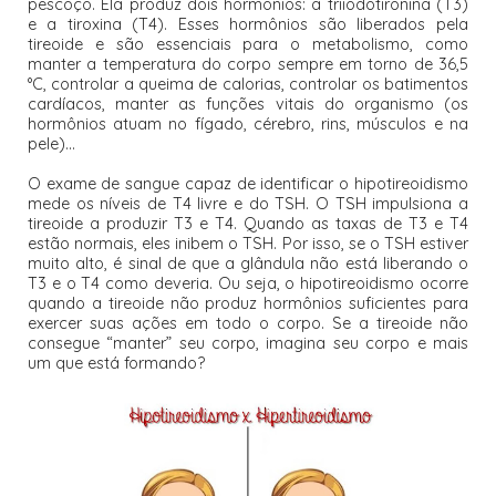
pescoço. Ela produz dois hormônios: a triiodotironina (T3)
e a tiroxina (T4). Esses hormônios são liberados pela
tireoide e são essenciais para o metabolismo, como
manter a temperatura do corpo sempre em torno de 36,5
°C, controlar a queima de calorias, controlar os batimentos
cardíacos, manter as funções vitais do organismo (os
hormônios atuam no fígado, cérebro, rins, músculos e na
pele)...
O exame de sangue capaz de identificar o hipotireoidismo
mede os níveis de T4 livre e do TSH. O TSH impulsiona a
tireoide a produzir T3 e T4. Quando as taxas de T3 e T4
estão normais, eles inibem o TSH. Por isso, se o TSH estiver
muito alto, é sinal de que a glândula não está liberando o
T3 e o T4 como deveria. Ou seja, o hipotireoidismo ocorre
quando a tireoide não produz hormônios suficientes para
exercer suas ações em todo o corpo. Se a tireoide não
consegue “manter” seu corpo, imagina seu corpo e mais
um que está formando?