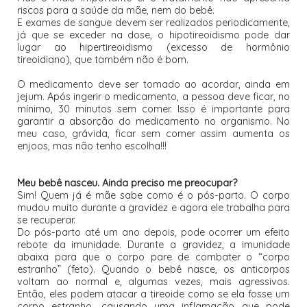
riscos para a saúde da mãe, nem do bebê.
E exames de sangue devem ser realizados periodicamente,
já que se exceder na dose, o hipotireoidismo pode dar
lugar ao hipertireoidismo (excesso de hormônio
tireoidiano), que também não é bom.
O medicamento deve ser tomado ao acordar, ainda em
jejum. Após ingerir o medicamento, a pessoa deve ficar, no
mínimo, 30 minutos sem comer. Isso é importante para
garantir a absorção do medicamento no organismo. No
meu caso, grávida, ficar sem comer assim aumenta os
enjoos, mas não tenho escolha!!!
Meu bebê nasceu. Ainda preciso me preocupar?
Sim! Quem já é mãe sabe como é o pós-parto. O corpo
mudou muito durante a gravidez e agora ele trabalha para
se recuperar.
Do pós-parto até um ano depois, pode ocorrer um efeito
rebote da imunidade. Durante a gravidez, a imunidade
abaixa para que o corpo pare de combater o “corpo
estranho” (feto). Quando o bebê nasce, os anticorpos
voltam ao normal e, algumas vezes, mais agressivos.
Então, eles podem atacar a tireoide como se ela fosse um
corpo estranho, causando uma inflamação que pode