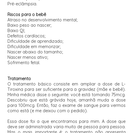
Pré-eclâmpsia.
Riscos para o bebê
Atraso no desenvolvimento mental;
Baixo peso ao nascer;
Baixo QI;
Defeitos cardíacos;
Dificuldade de aprendizado;
Dificuldade em memorizar;
Nascer abaixo do tamanho;
Nascer menos ativo;
Sofrimento fetal.
Tratamento
O tratamento básico consiste em ampliar a dose de L-
Tiroxina para ser suficiente para a gravidez (mãe e bebê).
Minha médica disse o seguinte: você está tomando 75mcg.
Descobriu que está grávida hoje, amanhã muda a dose
para 100mcg. Então, faz o exame de sangue para vermos
como está (e me deixou com o pedido).
Essa dose foi a que encontramos para mim. A dose que
deve ser administrada varia muito de pessoa para pessoa.
Mas o mais importante é: o tratamento não apresenta