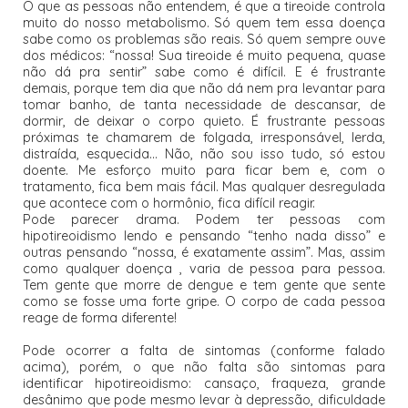
O que as pessoas não entendem, é que a tireoide controla
muito do nosso metabolismo. Só quem tem essa doença
sabe como os problemas são reais. Só quem sempre ouve
dos médicos: “nossa! Sua tireoide é muito pequena, quase
não dá pra sentir” sabe como é difícil. E é frustrante
demais, porque tem dia que não dá nem pra levantar para
tomar banho, de tanta necessidade de descansar, de
dormir, de deixar o corpo quieto. É frustrante pessoas
próximas te chamarem de folgada, irresponsável, lerda,
distraída, esquecida... Não, não sou isso tudo, só estou
doente. Me esforço muito para ficar bem e, com o
tratamento, fica bem mais fácil. Mas qualquer desregulada
que acontece com o hormônio, fica difícil reagir.
Pode parecer drama. Podem ter pessoas com
hipotireoidismo lendo e pensando “tenho nada disso” e
outras pensando “nossa, é exatamente assim”. Mas, assim
como qualquer doença , varia de pessoa para pessoa.
Tem gente que morre de dengue e tem gente que sente
como se fosse uma forte gripe. O corpo de cada pessoa
reage de forma diferente
!
Pode ocorrer a falta de sintomas (conforme falado
acima), porém, o que não falta são sintomas para
identificar hipotireoidismo: cansaço, fraqueza, grande
desânimo que pode mesmo levar à depressão, dificuldade