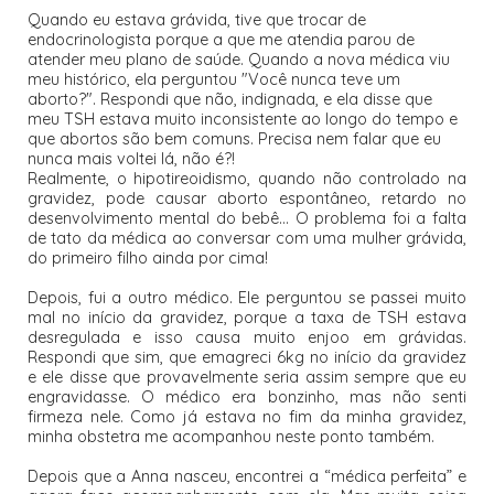
Quando eu estava grávida, tive que trocar de
endocrinologista porque a que me atendia parou de
atender meu plano de saúde. Quando a nova médica viu
meu histórico, ela perguntou "Você nunca teve um
aborto?". Respondi que não, indignada, e ela disse que
meu TSH estava muito inconsistente ao longo do tempo e
que abortos são bem comuns. Precisa nem falar que eu
nunca mais voltei lá, não é?!
Realmente, o hipotireoidismo, quando não controlado na
gravidez, pode causar aborto espontâneo, retardo no
desenvolvimento mental do bebê... O problema foi a falta
de tato da médica ao conversar com uma mulher grávida,
do primeiro filho ainda por cima!
Depois, fui a outro médico. Ele perguntou se passei muito
mal no início da gravidez, porque a taxa de TSH estava
desregulada e isso causa muito enjoo em grávidas.
Respondi que sim, que emagreci 6kg no início da gravidez
e ele disse que provavelmente seria assim sempre que eu
engravidasse. O médico era bonzinho, mas não senti
firmeza nele. Como já estava no fim da minha gravidez,
minha obstetra me acompanhou neste ponto também.
Depois que a Anna nasceu, encontrei a “médica perfeita” e