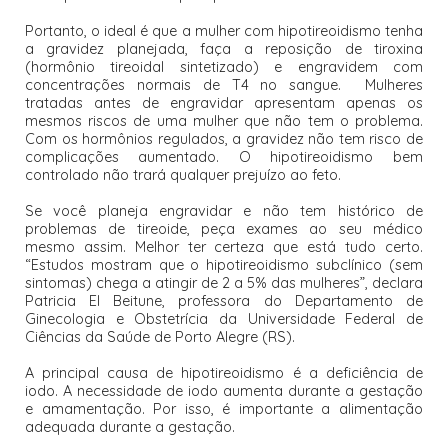
Portanto, o ideal é que a mulher com hipotireoidismo tenha
a gravidez planejada, faça a reposição de tiroxina
(hormônio tireoidal sintetizado) e engravidem com
concentrações normais de T4 no sangue. Mulheres
tratadas antes de engravidar apresentam apenas os
mesmos riscos de uma mulher que não tem o problema.
Com os hormônios regulados, a gravidez não tem risco de
complicações aumentado. O hipotireoidismo bem
controlado não trará qualquer prejuízo ao feto.
Se você planeja engravidar e não tem histórico de
problemas de tireoide, peça exames ao seu médico
mesmo assim. Melhor ter certeza que está tudo certo.
“Estudos mostram que o hipotireoidismo subclínico (sem
sintomas) chega a atingir de 2 a 5% das mulheres”, declara
Patricia El Beitune, professora do Departamento de
Ginecologia e Obstetrícia da Universidade Federal de
Ciências da Saúde de Porto Alegre (RS).
A principal causa de hipotireoidismo é a deficiência de
iodo. A necessidade de iodo aumenta durante a gestação
e amamentação. Por isso, é importante a alimentação
adequada durante a gestação.