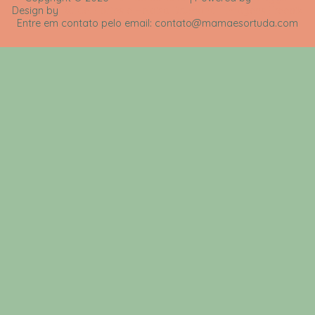
Design by
Rafael Fortes e Heloisa Drumond - Imagens Freepik
Entre em contato pelo email: contato@mamaesortuda.com