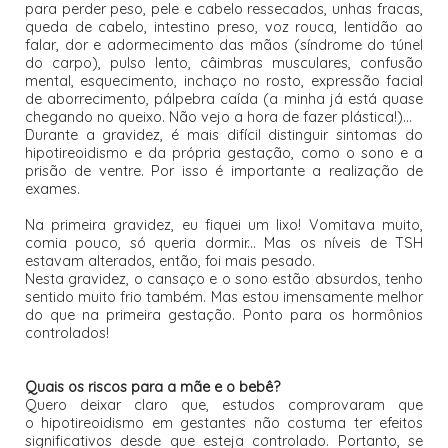
para perder peso, pele e cabelo ressecados, unhas fracas,
queda de cabelo, intestino preso, voz rouca, lentidão ao
falar, dor e adormecimento das mãos (síndrome do túnel
do carpo), pulso lento, câimbras musculares, confusão
mental, esquecimento, inchaço no rosto, expressão facial
de aborrecimento, pálpebra caída (a minha já está quase
chegando no queixo. Não vejo a hora de fazer plástica!)...
Durante a gravidez, é mais difícil distinguir sintomas do
hipotireoidismo e da própria gestação, como o sono e a
prisão de ventre. Por isso é importante a realização de
exames.
Na primeira gravidez, eu fiquei um lixo! Vomitava muito,
comia pouco, só queria dormir... Mas os níveis de TSH
estavam alterados, então, foi mais pesado.
Nesta gravidez, o cansaço e o sono estão absurdos, tenho
sentido muito frio também. Mas estou imensamente melhor
do que na primeira gestação. Ponto para os hormônios
controlados!
Quais os riscos para a mãe e o bebê?
Quero deixar claro que, estudos comprovaram que
o hipotireoidismo em gestantes não costuma ter efeitos
significativos desde que esteja controlado. Portanto, se