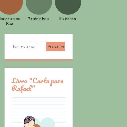
Search
Livro "Carta para
Rafael"