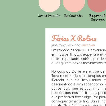
Férias X Rotina
janeiro 22, 2016 por
Unknown
Em relação às férias ... Conversa
em nossos filhos, cheguei a uma c
muito importante, então quando 
ou adquirem novos movimentos repe
No caso do Daniel ele entrou de 
Teve recesso de suas terapias em
!Percebi que ele ficou muito m
desorientada e sem saber como l
outros pais que estavam na m
relação aos nossos filhos especi
que precisava fazer algo. Pra pior
consequentemente frio. Daniel 
batata "tata", como ele mesmo di