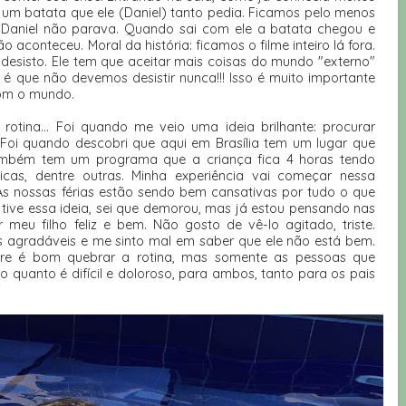
 um batata que ele (Daniel) tanto pedia. Ficamos pelo menos
 Daniel não parava. Quando sai com ele a batata chegou e
 aconteceu. Moral da história: ficamos o filme inteiro lá fora.
esisto. Ele tem que aceitar mais coisas do mundo "externo"
 é que não devemos desistir nunca!!! Isso é muito importante
com o mundo.
rotina... Foi quando me veio uma ideia brilhante: procurar
! Foi quando descobri que aqui em Brasília tem um lugar que
 também tem um programa que a criança fica 4 horas tendo
ísicas, dentre outras. Minha experiência vai começar nessa
As nossas férias estão sendo bem cansativas por tudo o que
 tive essa ideia, sei que demorou, mas já estou pensando nas
 meu filho feliz e bem. Não gosto de vê-lo agitado, triste.
as agradáveis e me sinto mal em saber que ele não está bem.
re é bom quebrar a rotina, mas somente as pessoas que
quanto é difícil e doloroso, para ambos, tanto para os pais