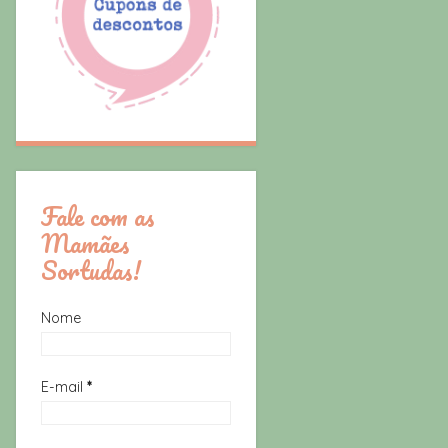
Fale com as
Mamães
Sortudas!
Nome
E-mail
*