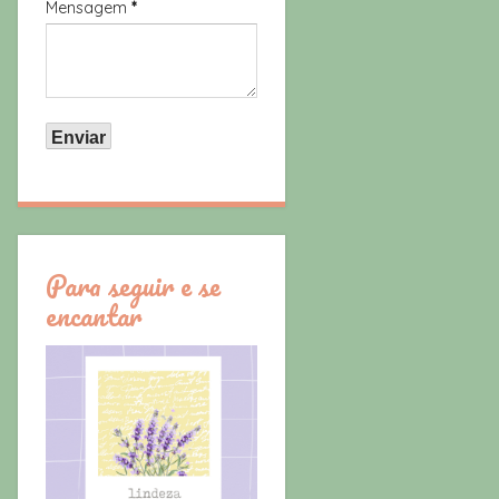
Mensagem
*
Para seguir e se
encantar