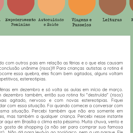
ndo com outros pais em relação as férias e o que elas causam
onclusão unânime (risos)!!! Para crianças autistas a rotina é
ocorre essa quebra, eles ficam bem agitados, alguns voltam
titivos, estereotipias.
férias em dezembro e só volta as aulas em início de março.
 dezembro também, então sua rotina foi "destruída" (risos)
ais agitado, nervoso e com novas estereotipias. Fiquei
idar com essa situação. Foi quando comecei a conversar com
esma situação. Percebi também que não era somente em
ais, mas também a qualquer criança. Percebi nesse instante
ar aqui em Brasília o clima esta péssimo. Muita chuva, vento e
não gosta de shopping (a não ser para comprar sua famosa
z) . Não dá para levá-lo ao zoológico, nem a um parque. Ele