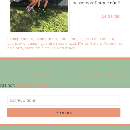
pensamos: Porque não?
...
Leia Mais
acampamento
,
acampando com crianças
,
area de camping
,
cachoeira
,
camping
,
entre rosa e azul
,
Minas Gerais
,
Roteirinho
de Sorte
,
serra do cipo
,
veu da noiva
Página inicial
Postagens mais antigas
Assinar:
Postagens (Atom)
Search