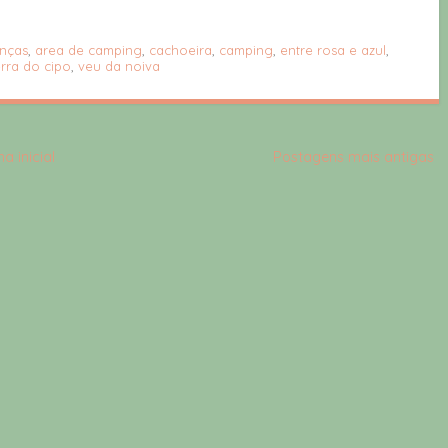
nças
,
area de camping
,
cachoeira
,
camping
,
entre rosa e azul
,
rra do cipo
,
veu da noiva
a inicial
Postagens mais antigas