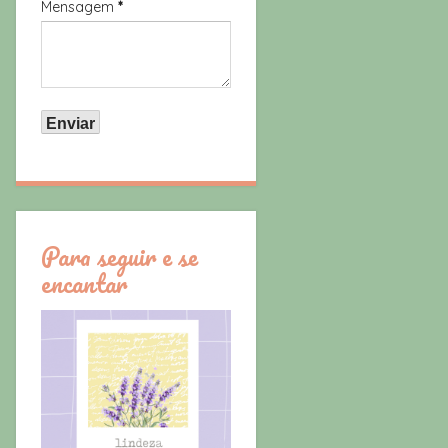
Mensagem
*
Para seguir e se
encantar