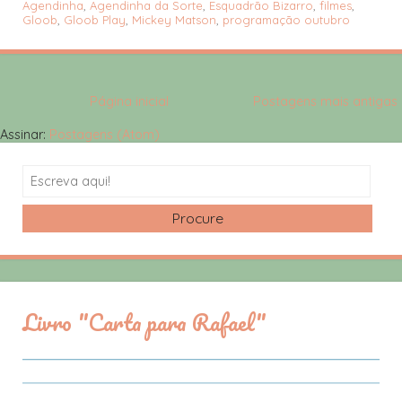
Agendinha
,
Agendinha da Sorte
,
Esquadrão Bizarro
,
filmes
,
Gloob
,
Gloob Play
,
Mickey Matson
,
programação outubro
Página inicial
Postagens mais antigas
Assinar:
Postagens (Atom)
Search
Livro "Carta para Rafael"