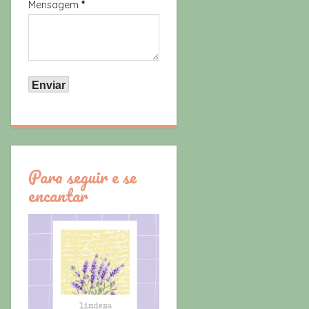
Mensagem
*
Para seguir e se
encantar