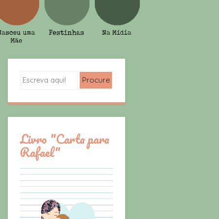
Search
Livro "Carta para
Rafael"