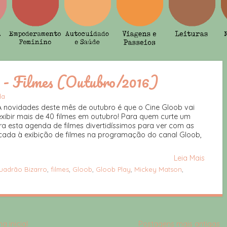
e - Filmes (Outubro/2016)
da
A novidades deste mês de outubro é que o Cine Gloob vai
exibir mais de 40 filmes em outubro! Para quem curte um
a esta agenda de filmes divertidíssimos para ver com as
icada à exibição de filmes na programação do canal Gloob,
Leia Mais
uadrão Bizarro
,
filmes
,
Gloob
,
Gloob Play
,
Mickey Matson
,
a inicial
Postagens mais antigas