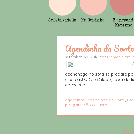
Agendinha da Sort
setembro 30, 2016 por
Mamãe Sortu
aconchego no sofá se prepare par
crianças! O Cine Gloob, faixa ded
apresenta...
Agendinha
,
Agendinha da Sorte
,
Esq
programação outubro
Págin