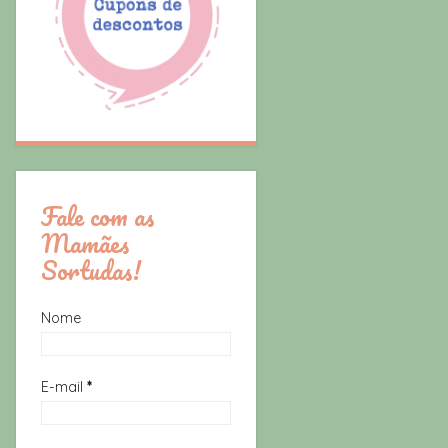
Fale com as
Mamães
Sortudas!
Nome
E-mail
*