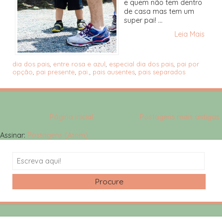
e quem não tem dentro
de casa mas tem um
super pai! ...
Leia Mais
dia dos pais
,
entre rosa e azul
,
especial dia dos pais
,
pai por
opção
,
pai presente
,
pai.
,
pais ausentes
,
pais separados
Página inicial
Postagens mais antigas
Assinar:
Postagens (Atom)
Search