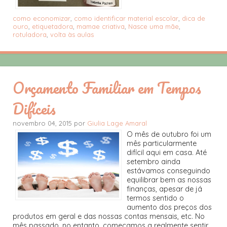
como economizar
,
como identificar material escolar
,
dica de
ouro
,
etiquetadora
,
mamae criativa
,
Nasce uma mãe
,
rotuladora
,
volta às aulas
Orçamento Familiar em Tempos
Difíceis
novembro 04, 2015 por
Giulia Lage Amaral
O mês de outubro foi um
mês particularmente
difícil aqui em casa. Até
setembro ainda
estávamos conseguindo
equilibrar bem as nossas
finanças, apesar de já
termos sentido o
aumento dos preços dos
produtos em geral e das nossas contas mensais, etc. No
mês passado, no entanto, começamos a realmente sentir...