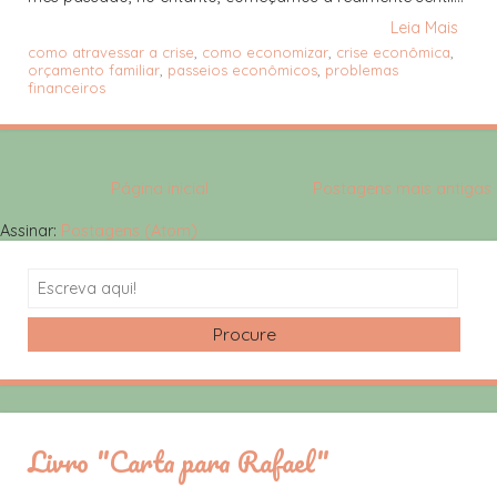
Leia Mais
como atravessar a crise
,
como economizar
,
crise econômica
,
orçamento familiar
,
passeios econômicos
,
problemas
financeiros
Página inicial
Postagens mais antigas
Assinar:
Postagens (Atom)
Search
Livro "Carta para Rafael"