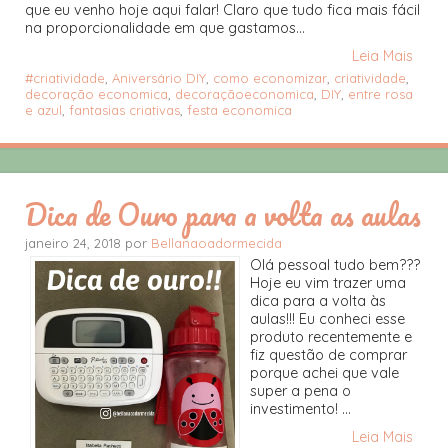
que eu venho hoje aqui falar! Claro que tudo fica mais fácil
na proporcionalidade em que gastamos...
Leia Mais
#criatividade
,
Aniversário DIY
,
como economizar
,
criatividade
,
decoração economica
,
decoraçãoeconomica
,
DIY
,
entre rosa
e azul
,
fantasias criativas
,
festa economica
Dica de Ouro para a volta as aulas
janeiro 24, 2018 por
Bellanaoadormecida
Olá pessoal tudo bem???
Hoje eu vim trazer uma
dica para a volta às
aulas!!! Eu conheci esse
produto recentemente e
fiz questão de comprar
porque achei que vale
super a pena o
investimento! ...
Leia Mais