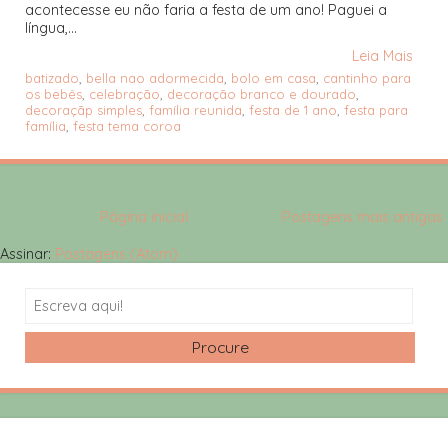
acontecesse eu não faria a festa de um ano! Paguei a
língua,...
Leia Mais
batizado
,
bella nao adormecida
,
bolo em casa
,
cantinho para
os bebês
,
celebração
,
decoração branco e dourado
,
decoraçãp simples
,
família reunida
,
festa de 1 ano
,
festa para
família
,
festa tema coroa
Página inicial
Postagens mais antigas
Assinar:
Postagens (Atom)
Search