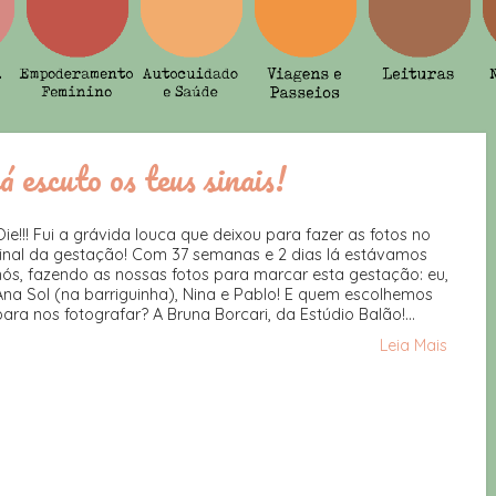
já escuto os teus sinais!
Oie!!! Fui a grávida louca que deixou para fazer as fotos no
final da gestação! Com 37 semanas e 2 dias lá estávamos
nós, fazendo as nossas fotos para marcar esta gestação: eu,
Ana Sol (na barriguinha), Nina e Pablo! E quem escolhemos
para nos fotografar? A Bruna Borcari, da Estúdio Balão!...
Leia Mais