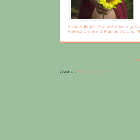
Alceu Valença
,
Ana Sol
,
ensaio gest
Heloisa Drumond
,
Mamãe Gatona
,
M
Págin
Assinar:
Postagens (Atom)