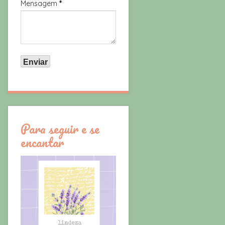
Mensagem
*
Para seguir e se
encantar