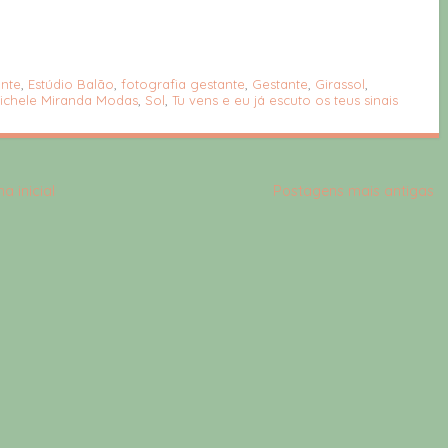
ante
,
Estúdio Balão
,
fotografia gestante
,
Gestante
,
Girassol
,
ichele Miranda Modas
,
Sol
,
Tu vens e eu já escuto os teus sinais
a inicial
Postagens mais antigas