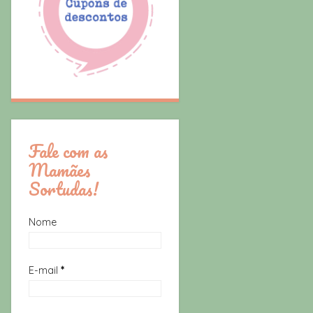
Fale com as
Mamães
Sortudas!
Nome
E-mail
*