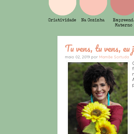
Tu vens, tu vens, eu 
maio 02, 2019 por
Mamãe Sortuda