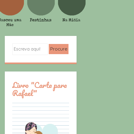
Search
Livro "Carta para
Rafael"