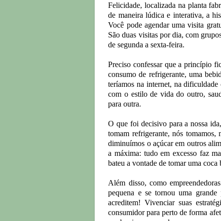
Felicidade, localizada na planta fa
de maneira lúdica e interativa, a h
Você pode agendar uma visita grat
São duas visitas por dia, com grupos
de segunda a sexta-feira.
Preciso confessar que a princípio f
consumo de refrigerante, uma bebi
teríamos na internet, na dificuldad
com o estilo de vida do outro, sa
para outra.
O que foi decisivo para a nossa ida
tomam refrigerante, nós tomamos,
diminuímos o açúcar em outros alim
a máxima: tudo em excesso faz mal
bateu a vontade de tomar uma coca
Além disso, como empreendedora
pequena e se tornou uma grande p
acreditem! Vivenciar suas estraté
consumidor para perto de forma afe