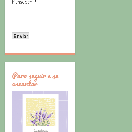
Mensagem
*
Para seguir e se
encantar