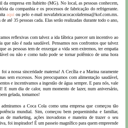
bril da empresa em Itabirito (MG). No local, as pessoas conhecem,
istória da companhia e os processos de fabricação do refrigerante.
uita
aqui
ou pelo e-mail novafabricacocacolafemsa@kof.com.mx.
 de até 35 pessoas cada. Elas serão realizadas durante todo o ano,
icamos reflexivas com talvez a ida fábrica parecer um incentivo ao
da que não é nada saudável. Pensamos nos confrontos que talvez
e que as pessoas tem de enxergar a vida sem extremos, ter empatia
udável ou não e como tudo pode se tornar polêmico de uma hora
, foi a nossa sinceridade materna! A Cecília e a Marina raramente
 mas sem excessos. Nos preocupamos com alimentação saudável,
entos e incentivamos a ingestão de água sempre. E para nós, vale
! E num dia de calor, num momento de lazer, num aniversário,
 bem gelada, tomamos!
s admiramos a Coca Cola como uma empresa que começou tão
otência mundial. Sim, começou bem pequenininha e familiar,
gias de marketing, ações inovadoras e maneira de trazer o seu
tiva, foi inspirador! É um passeio magnífico para quem empreende