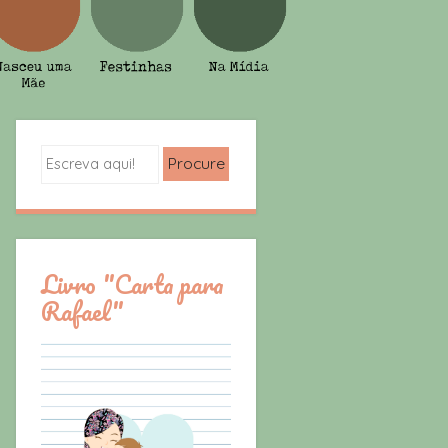
Search
Livro "Carta para
Rafael"