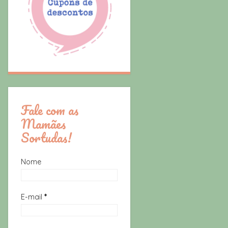
Fale com as
Mamães
Sortudas!
Nome
E-mail
*