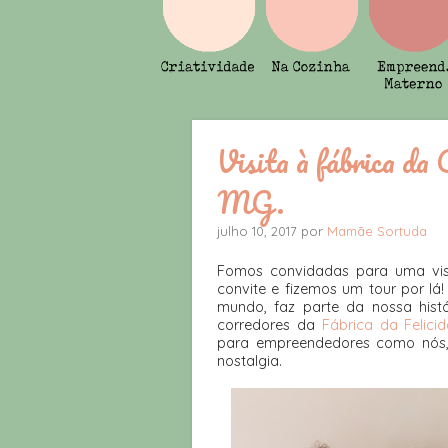
Visita à fábrica d
MG.
julho 10, 2017 por
Mamãe Sortuda
Fomos convidadas para uma visi
convite e fizemos um tour por l
mundo, faz parte da nossa histó
corredores da
Fábrica da Felic
para empreendedores como nós, 
nostalgia.