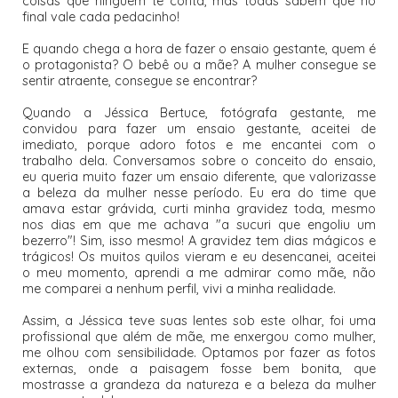
coisas que ninguém te conta, mas todas sabem que no
final vale cada pedacinho!
E quando chega a hora de fazer o ensaio gestante, quem é
o protagonista? O bebê ou a mãe? A mulher consegue se
sentir atraente, consegue se encontrar?
Quando a Jéssica Bertuce, fotógrafa gestante, me
convidou para fazer um ensaio gestante, aceitei de
imediato, porque adoro fotos e me encantei com o
trabalho dela. Conversamos sobre o conceito do ensaio,
eu queria muito fazer um ensaio diferente, que valorizasse
a beleza da mulher nesse período. Eu era do time que
amava estar grávida, curti minha gravidez toda, mesmo
nos dias em que me achava "a sucuri que engoliu um
bezerro"! Sim, isso mesmo! A gravidez tem dias mágicos e
trágicos! Os muitos quilos vieram e eu desencanei, aceitei
o meu momento, aprendi a me admirar como mãe, não
me comparei a nenhum perfil, vivi a minha realidade.
Assim, a Jéssica teve suas lentes sob este olhar, foi uma
profissional que além de mãe, me enxergou como mulher,
me olhou com sensibilidade. Optamos por fazer as fotos
externas, onde a paisagem fosse bem bonita, que
mostrasse a grandeza da natureza e a beleza da mulher