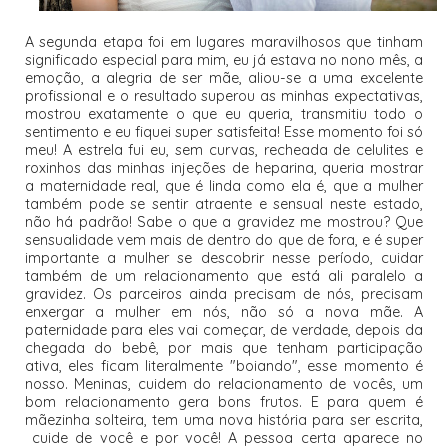
A segunda etapa foi em lugares m
aravilhosos que tinham
significado especial para mim, eu já estava no nono mês, a
emoção, a alegria de ser mãe, aliou-se a uma excelente
profissional e o resultado superou as minhas expectativas,
mostrou exatamente o que eu queria, transmitiu todo o
sentimento e eu fiquei super satisfeita! Esse momento foi só
meu! A estrela fui eu, sem curvas, recheada de celulites e
roxinhos das minhas injeções de heparina, queria mostrar
a maternidade real, que é linda como ela é, que a mulher
também pode se sentir atraente e sensual neste estado,
não há padrão! Sabe o que a gravidez me mostrou? Que
sensualidade vem mais de dentro do que de fora, e é super
importante a mulher se descobrir nesse período, cuidar
também de um relacionamento que está ali paralelo a
gravidez. Os parceiros ainda precisam de nós, precisam
enxergar a mulher em nós, não só a nova mãe. A
paternidade para eles vai começar, de verdade, depois da
chegada do bebê, por mais que tenham participação
ativa, eles ficam literalmente "boiando", esse momento é
nosso. Meninas, cuidem do relacionamento de vocês, um
bom relacionamento gera bons frutos. E para quem é
mãezinha solteira, tem uma nova história para ser escrita,
cuide de você e por você! A pessoa certa aparece no