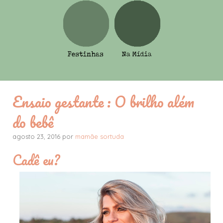
Ensaio gestante : O brilho além
do bebê
agosto 23, 2016 por
mamãe sortuda
Cadê eu?