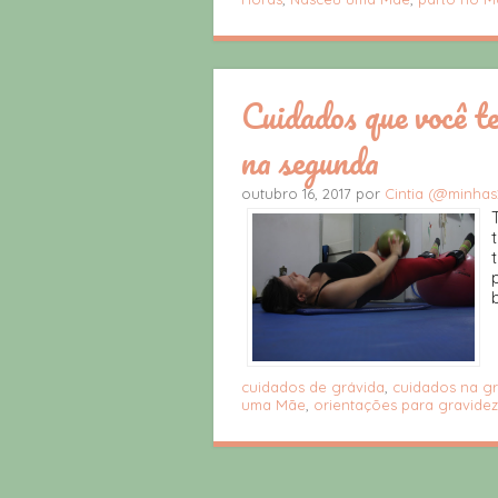
Cuidados que você te
na segunda
outubro 16, 2017 por
Cintia (@minhas
cuidados de grávida
,
cuidados na gr
uma Mãe
,
orientações para gravidez