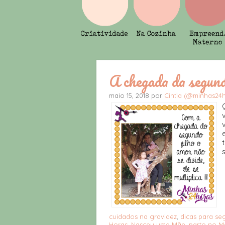
A chegada da segunda
maio 15, 2018 por
Cintia (@minhas24
cuidados na gravidez
,
dicas para se
Horas
,
Nasceu uma Mãe
,
parto no M