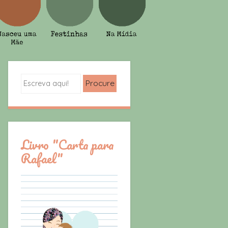
Search
Livro "Carta para
Rafael"