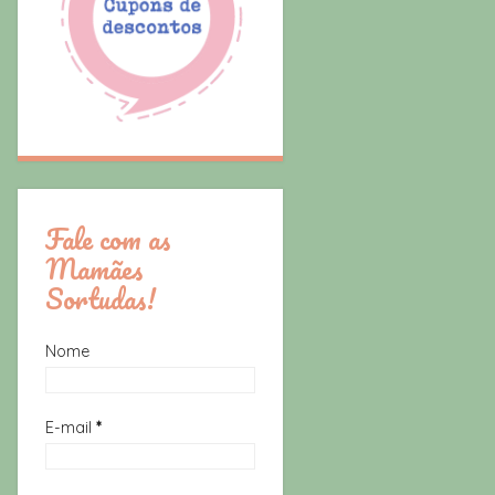
Fale com as
Mamães
Sortudas!
Nome
E-mail
*