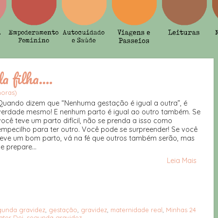
 filha....
horas)
Quando dizem que “Nenhuma gestação é igual a outra”, é
verdade mesmo! E nenhum parto é igual ao outro também. Se
você teve um parto difícil, não se prenda a isso como
empecilho para ter outro. Você pode se surpreender! Se você
teve um bom parto, vá na fé que outros também serão, mas
se prepare...
Leia Mais
gunda gravidez
,
gestação
,
gravidez
,
maternidade real
,
Minhas 24
ater Dei
,
segunda gravidez