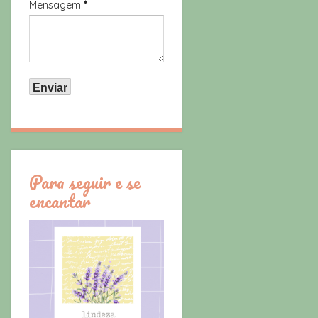
Mensagem
*
Para seguir e se
encantar