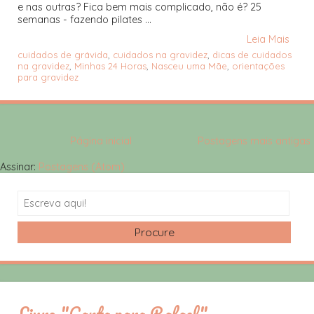
e nas outras? Fica bem mais complicado, não é? 25
semanas - fazendo pilates ...
Leia Mais
cuidados de grávida
,
cuidados na gravidez
,
dicas de cuidados
na gravidez
,
Minhas 24 Horas
,
Nasceu uma Mãe
,
orientações
para gravidez
Página inicial
Postagens mais antigas
Assinar:
Postagens (Atom)
Search
Livro "Carta para Rafael"