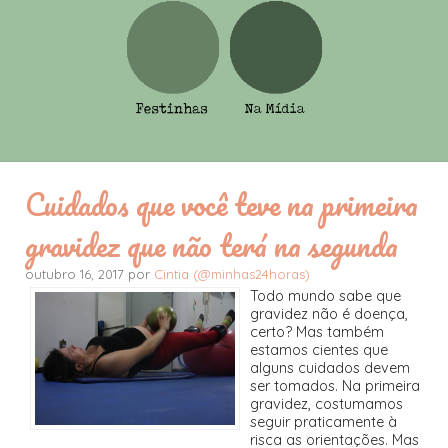
Cuidados que você teve na primeira
gravidez que não terá na segunda
outubro 16, 2017 por
Cintia (@minhas24horas)
Todo mundo sabe que
gravidez não é doença,
certo? Mas também
estamos cientes que
alguns cuidados devem
ser tomados. Na primeira
gravidez, costumamos
seguir praticamente à
risca as orientações. Mas