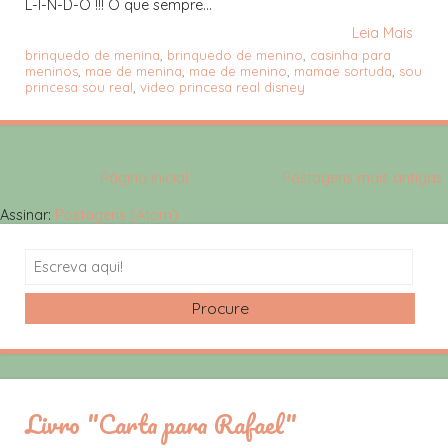
L-I-N-D-O !!! O que sempre...
Leia Mais
brinquedo de menina
,
brinquedo de menino
,
casinha para
meninos
,
mae de menina
,
mae de menino
,
mamae sortuda
,
sou
princesa sou real
,
video princesa real disney
Página inicial
Postagens mais antigas
Assinar:
Postagens (Atom)
Search
Livro "Carta para Rafael"