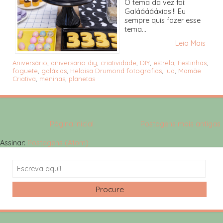
O tema da vez foi:
Galáááááxias!!! Eu
sempre quis fazer esse
tema...
Leia Mais
Aniversário
,
aniversario diy
,
criatividade
,
DIY
,
estrela
,
Festinhas
,
foguete
,
galáxias
,
Heloisa Drumond fotografias
,
lua
,
Mamãe
Criativa
,
meninas
,
planetas
Página inicial
Postagens mais antigas
Assinar:
Postagens (Atom)
Search