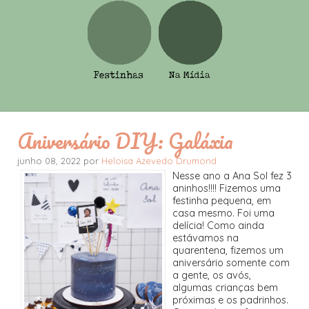
Aniversário DIY: Galáxia
junho 08, 2022 por
Heloisa Azevedo Drumond
Nesse ano a Ana Sol fez 3
aninhos!!!! Fizemos uma
festinha pequena, em
casa mesmo. Foi uma
delícia! Como ainda
estávamos na
quarentena, fizemos um
aniversário somente com
a gente, os avós,
algumas crianças bem
próximas e os padrinhos.