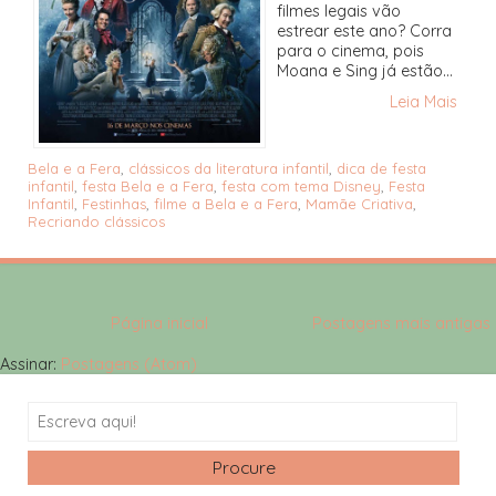
filmes legais vão
estrear este ano? Corra
para o cinema, pois
Moana e Sing já estão...
Leia Mais
Bela e a Fera
,
clássicos da literatura infantil
,
dica de festa
infantil
,
festa Bela e a Fera
,
festa com tema Disney
,
Festa
Infantil
,
Festinhas
,
filme a Bela e a Fera
,
Mamãe Criativa
,
Recriando clássicos
Página inicial
Postagens mais antigas
Assinar:
Postagens (Atom)
Search