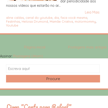
dar periodicidade aos
nossos vídeos que estarão no ar...
Leia Mais
aline caldas
,
canal do youtube
,
dia
,
faca você mesma
,
Festinhas
,
Heloisa Drumond
,
Mamãe Criativa
,
motormommy
,
Youtube
Página inicial
Postagens mais antigas
Assinar:
Postagens (Atom)
Search
Livro "Carta para Rafael"