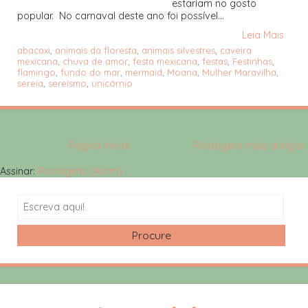
estariam no gosto
popular. No carnaval deste ano foi possível...
Leia Mais
abacaxi
,
animais da floresta
,
animais silvestres
,
caveira
mexicana
,
chuva de amor
,
festa mexicana
,
festas
,
Festinhas
,
flamingo
,
fundo do mar
,
mermaid
,
Moana
,
Mulher Maravilha
,
sereia
,
sereísmo
,
unicórnio
Página inicial
Postagens mais antigas
Assinar:
Postagens (Atom)
Search