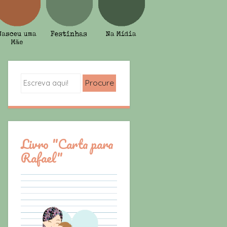
Search
Livro "Carta para
Rafael"