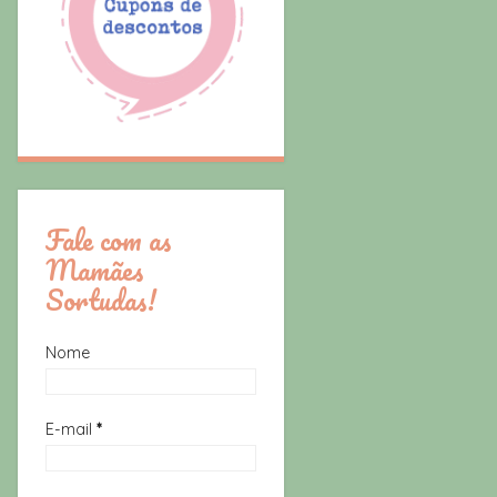
Fale com as
Mamães
Sortudas!
Nome
E-mail
*