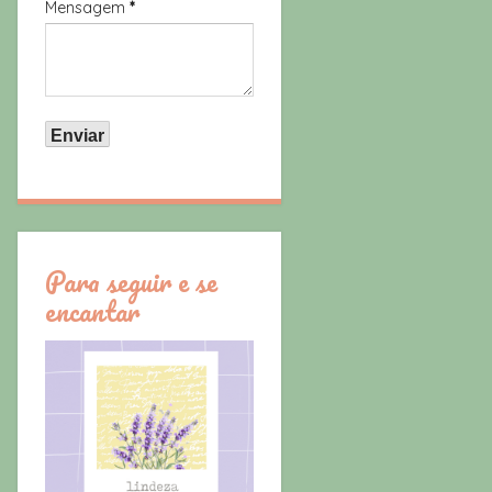
Mensagem
*
Para seguir e se
encantar