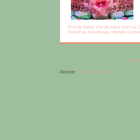
Chá de Bebê
,
chá de bebê menina
,
Festinhas
,
handmade
,
Mamãe Criativ
Págin
Assinar:
Postagens (Atom)