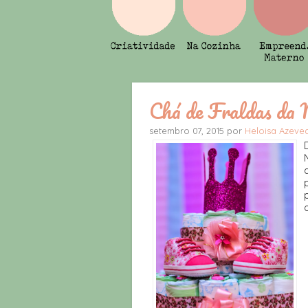
Chá de Fraldas da
setembro 07, 2015 por
Heloisa Azev