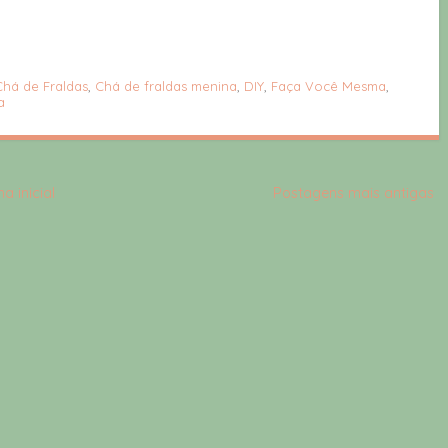
Chá de Fraldas
,
Chá de fraldas menina
,
DIY
,
Faça Você Mesma
,
a
a inicial
Postagens mais antigas