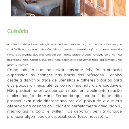
Culinária
A culinária de lá é uma atração à parte! Uma mistura de gastronomia holandesa, do
chef Willem, com a mineira. Comidinha caseira, natural, orgânica, proveniente da
horta e do ervário, que eles cuidam com muito prazer. A cada refeição eu e Harlley
ficávamos imaginando o que eles iriam aprontar e amávamos tudo, era sempre uma
grata surpresa!
Como mãe, o que me deixou bastante feliz, foi a atenção
dispensada às crianças nas horas das refeições. Carinho
desde a disponibilidade de utensílios e talheres próprios para
elas postos à mesa, até as comidinhas naturais e saudáveis.
Não precisei me preocupar com nada, principalmente relação
à alimentação da Maria Fernanda que ainda é bebê. Não
precisei levar nada diferenciado pra ela, pois tudo o que era
oferecido na cozinha do Solar era perfeitamente adequado. E,
mesmo assim, Carol e Willem nos deixaram bem à vontade
pra fazer algum pedido especial, caso fosse necessário.