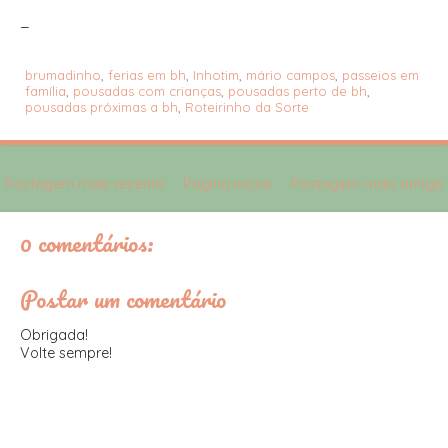
_
brumadinho
,
ferias em bh
,
Inhotim
,
mário campos
,
passeios em
família
,
pousadas com crianças
,
pousadas perto de bh
,
pousadas próximas a bh
,
Roteirinho da Sorte
Postagem mais recente
Página inicial
Postagem mais antiga
0 comentários:
Postar um comentário
Obrigada!
Volte sempre!