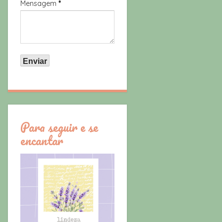
Mensagem
*
Para seguir e se
encantar