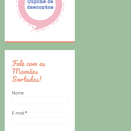
Fale com as
Mamães
Sortudas!
Nome
E-mail
*