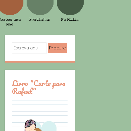
Search
Livro "Carta para
Rafael"