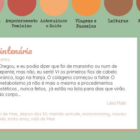
intenária
iterbo
Chegou, e eu podia dizer que foi de mansinho ou num de
repente, mas não, eu senti! Vi os primeiros fios de cabelo
branco, logo na franja. O colágeno começou a faltar. O
metabolismo já não é mais o mesmo e procedimentos
estéticos , nunca feitos, já estão na lista para dias que virão.
No corpo...
Leia Mais
io de Mae
,
depois dos 30
,
mamãe sortuda
,
motormommy
,
nasceu
ade
,
trinta anos
,
vida de Mae