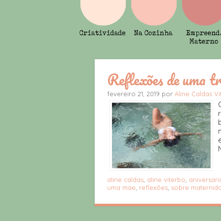
Reflexões de uma tr
fevereiro 21, 2019 por
Aline Caldas V
aline caldas
,
aline viterbo
,
aniversar
uma mae
,
reflexões
,
sobre maternid