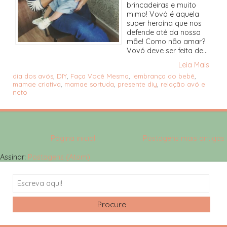
brincadeiras e muito
mimo! Vovó é aquela
super heroína que nos
defende até da nossa
mãe! Como não amar?
Vovó deve ser feita de...
Leia Mais
dia dos avós
,
DIY
,
Faça Você Mesma
,
lembrança do bebê
,
mamae criativa
,
mamae sortuda
,
presente diy
,
relação avó e
neto
Página inicial
Postagens mais antigas
Assinar:
Postagens (Atom)
Search