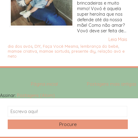
brincadeiras e muito
mimo! Vovó é aquela
super heroína que nos
defende até da nossa
mãe! Como não amar?
Vovó deve ser feita de...
Leia Mais
dia dos avós
,
DIY
,
Faça Você Mesma
,
lembrança do bebê
,
mamae criativa
,
mamae sortuda
,
presente diy
,
relação avó e
neto
Página inicial
Postagens mais antigas
Assinar:
Postagens (Atom)
Search