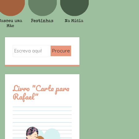
Search
Livro "Carta para
Rafael"