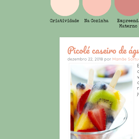
Picolé caseiro de ág
dezembro 22, 2018 por
Mamãe Sortu