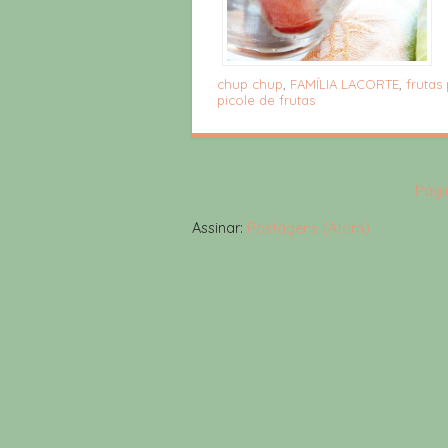
chup chup
,
FAMÍLIA LACORTE
,
frutas
picole de frutas
Págin
Assinar:
Postagens (Atom)