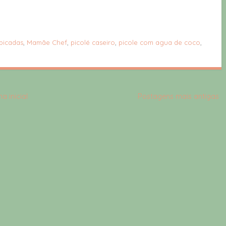
 picadas
,
Mamãe Chef
,
picolé caseiro
,
picole com agua de coco
,
a inicial
Postagens mais antigas