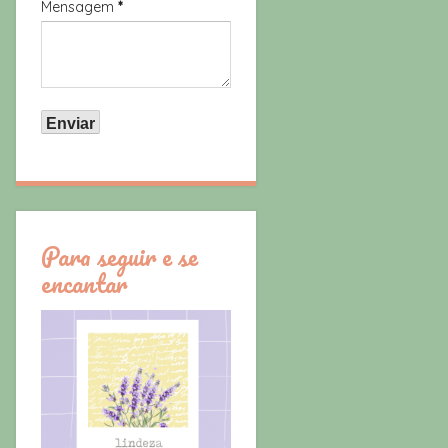
Mensagem
*
Para seguir e se
encantar