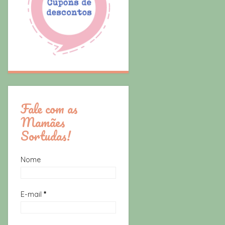
Fale com as
Mamães
Sortudas!
Nome
E-mail
*